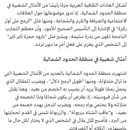
تُشكل العادات الثقافية العربية جزءًا رئيسًا من الأمثال الشعبية في
منطقة الحدود الشمالية، إذ تدور موضوعاتها حول العلاقات
الاجتماعية والضيافة والكرم والشجاعة، ومنها مَثل "الرمح على أول
ركزة" في الإشارة إلى التأسيس الصحيح للأمور، وأن معظم التجارب
الناجحة تكون من بذرة سليمة، ويشير مثل "بارود حمزة ثاير ثاير"
إلى الشخص الذي يعزم على فعلٍ أمرٍ ما دون تردد.
أمثال شعبية في منطقة الحدود الشمالية
اشتهرت منطقة الحدود الشمالية بالعديد من الأمثال الشعبية التي
ما تزال متداولة، ومنها "طويل الرمح ذلال"، ويضرب للمقاتل الذي
يحمل رمحًا طويلاً يريد أن يصيب به الخصم من بعيد، وهذا يقلل
من شأن فروسيته، إذ يفترض أن يكون شجاعًا وندًا لخصمه في
منازلته ولا يحتمي وراء رمحه، ويضرب للرجل يهدد خصمه من
بعيد، و"عاقب الشتاء بزربولة"، والزربولة تلبس في القدم لحمايتها
من البرد، فأصبح المثل يقال في الشخص الذي لا يختار لكل حال ما
يناسبها من الكلام أو التصرفات.