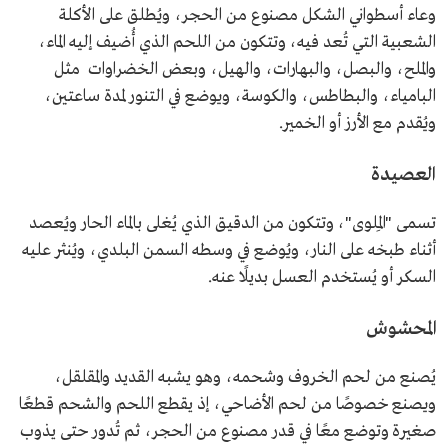
وعاء أسطواني الشكل مصنوع من الحجر، ويُطلق على الأكلة
الشعبية التي تُعد فيه، وتتكون من اللحم الذي أُضيف إليه الماء،
والملح، والبصل، والبهارات، والهيل، وبعض الخضراوات مثل
البامياء، والبطاطس، والكوسة، ويوضع في التنور لمدة ساعتين،
ويُقدم مع الأرز أو الخمير.
العصيدة
تسمى "المِلوى"، وتتكون من الدقيق الذي يُغلى بالماء الحار ويُعصد
أثناء طبخه على النار، ويُوضع في وسطه السمن البلدي، ويُنثر عليه
السكر أو يُستخدم العسل بديلًا عنه.
المحشوش
يُصنع من لحم الخروف وشحمه، وهو يشبه القديد والمقلقل،
ويصنع خصوصًا من لحم الأضاحي، إذ يقطع اللحم والشحم قطعًا
صغيرة وتوضع معًا في قدر مصنوع من الحجر، ثم تُدور حتى يذوب