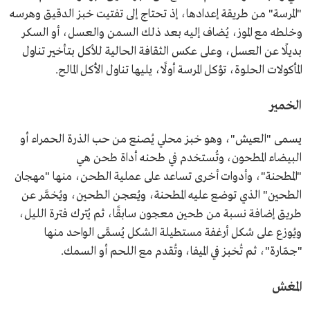
"المرسة" من طريقة إعدادها، إذ تحتاج إلى تفتيت خبز الدقيق وهرسه
وخلطه مع الموز، يُضاف إليه بعد ذلك السمن والعسل، أو السكر
بديلًا عن العسل، وعلى عكس الثقافة الحالية للأكل بتأخير تناول
المأكولات الحلوة، تؤكل المرسة أولًا، يليها تناول الأكل المالح.
الخمير
يسمى "العيش"، وهو خبز محلي يُصنع من حب الذرة الحمراء أو
البيضاء المطحون، وتُستخدم في طحنه أداة طحن هي
"المطحنة"، وأدوات أخرى تساعد على عملية الطحن، منها "مهجان
الطحين" الذي توضع عليه المطحنة، ويُعجن الطحين، ويُخمَّر عن
طريق إضافة نسبة من طحين معجون سابقًا، ثم يُترك فترة الليل،
ويُوزع على شكل أرغفة مستطيلة الشكل يُسمَّى الواحد منها
"جمّارة"، ثم تُخبز في الميفا، وتُقدم مع اللحم أو السمك.
المغش