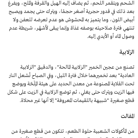
الشحم ويتقمر اللحم، ثم يضاف إليه الهيل والقرفة والملح، ويفرغ
بعد ذلك في قدور حجرية أصغر حجمًا، ويترك حتى يجمد ويصبح
أبيض اللون، وما يتميز به المحشوش هو عدم تعرضه للعفن ولا
تنتهي فترة صلاحيته بوصفه غذاءً وإنما يبقى لأشهُر، شريطة عدم
وصول الماء أو الأيدي إليه.
الزلابية
تصنع من عجين الخمير "الزلابية المالحة"، والدقيق "الزلابية
العادية" بعد تخميرهما خلال فترة الليل، وفي الصباح تُشعل النار
تحت القلاية المصنوعة من معدن الحديد على هيئة المِلَحّة ويوضع
فيها الزيت ويترك حتى يغلي، ثم توضع الزلابية في الزيت على شكل
قطع صغيرة "شبيهة باللقيمات المعروفة" إلا أنها غير محلاة.
المفالت
من المأكولات الشعبية حلوة الطعم، تتكون من قطع صغيرة من