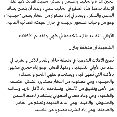
عجين الذرة والحليب والسمن والسكر، سميت المفالت لأنها عند
الإعداد تسقط هذه القطع في الحليب المغلي، وبعد أن ينضج يضاف
السمن والسكر، ويقدم في إناء مصنوع من الفخار يسمى "حيسية"،
وهو من وجبات السحور الرئيسة في جازان لقيمته الغذائية العالية.
الأواني التقليدية المستخدمة في طهي وتقديم الأكلات
الشعبية في منطقة جازان
تُطبخ الأكلات الشعبية في منطقة جازان وتقدم للأكل والشرب في
عدد من الأواني التقليدية، ومنها: المغش، وهو إناء حجري مشهور
بالأكلة التي تُطهى فيه، ويستخدم لطهي اللحم والسمك،
والحيسية، وهي مصنوعة من الفخار مستديرة الشكل، متسعة
من الأعلى وتضيق من الأسفل، وتستخدم إناء لأكل الثريد والمفالت،
والمطبقية، وهي وعاء معدني أسطواني يستخدم لحفظ السمن
والمحشوش، والجَبنة، وهي الدلة القديمة وتصنع من الفخار،
والصحفة، وهي إناء للشرب مصنوع من الخشب.