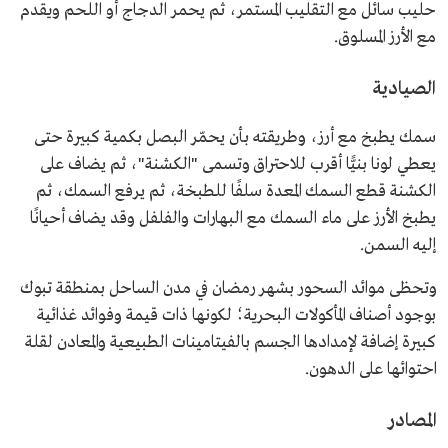
حليب سائل مع التقليب المستمر، ثم يحمر الدجاج أو اللحم ويقدم
مع الأرز المسلوق.
الصيادية
سمك يطبخ مع أرز، وطريقته بأن يحمّر البصل بكمية كبيرة حتى
يعطي لونا بنيًّا أقرب للاحتراق وتسمى "الكشنة"، ثم يضاف على
الكشنة قطع السمك المعدة سلفًا للطبخة، ثم يرفع السمك، ثم
يطبخ الأرز على ماء السمك مع البهارات والفلفل وقد يضاف أحيانًا
إليه السمن.
وتحظى موائد السحور بشهر رمضان في مدن الساحل بمنطقة تبوك
بوجود أصناف المأكولات البحرية؛ لكونها ذات قيمة وفوائد غذائية
كبيرة إضافة لإمدادها الجسم بالفيتامينات الطبيعية والمعادن لقلة
احتوائها على الدهون.
المصادر