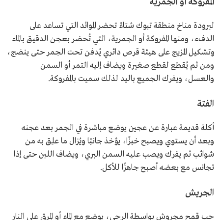
المفروكة أو الجمرية
لبرودة مناخ منطقة تبوك شتاءً تحضر الموائد التي تساعد على
الدفء، ومنها المفروكة أو الجمرية، التي تُحضر بعجن الدقيق بالماء
وتشكيل المزيج على هيئة قرص دائري يُدفن تحت الجمر حتى ينضج،
ومن ثم يُقطع لقطع صغيرة ويضاف إليه التمر أو السمن
والعسل، ويفرك الجميع باليد لذلك سميت بالمفروكة.
الفتة
أكلة قديمة عبارة عن عجين يوضع مباشرة في الجمر بعد عجنه
وبعد أن يستوي ويصبح خبزًا، يؤخذ جانبًا ويُزال ما علِق به من
شوائب ثم يفرك ويصب عليه السمن البري، ويضاف اللبن حتى إذا
تجانس مع بعضه أصبح جاهزًا للأكل.
الجريش
حب قمح مجروش بواسطة الرحى، يوضع مع الماء أو المرق على النار