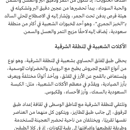
أصناف الحلويات، إذ تتكون من التمر ودقيق البر والعسل والسمن
والحبة السوداء، يبدأ تحضيرها من عجين دقيق البر وتشكيله في
هيئة قرص يدفن تحت الجمر، ويُشار إليه في الاصطلاح المحلي السائد
بـ"الخبز الجمري"، وهو أحد المخبوزات الشعبية في أكثر من منطقة
سعودية، يُضاف إليه لاحقًا مزيج التمر والعسل والسمن.
الأكلات الشعبية في المنطقة الشرقية
يحظى طبق المفلق الحساوي بشعبية في المنطقة الشرقية، وهو نوع
من أنواع القمح المجروش يطبخ مع الروبيان والخضراوات الموسمية،
ويُستعاض بالقمح عن الأرز في المفلق، ويأخذ ألوانًا مختلفةً ويعرف
بأرز الصيادية، ويقدَّم في معظم الأكلات الشعبية، مثل: الكبسة
السعودية بالسمك، وأرز الأحساء، والمكبوس.
وتلتقي المنطقة الشرقية مع المناطق الوسطى في ثقافة إعداد طبق
المرقوق، إلى جانب طبق المطازيز، ويتكون كل منهما من العناصر
نفسها تقريبًا، ويختلفان من ناحية تحضير العجينة المستخدمة
وطريقة تقطيعها وإضافتها إلى بقية المكونات، إذ في كلا الطبقين