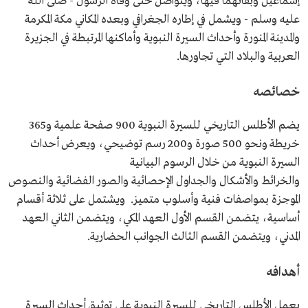
إسماعيل وبقائهما فيها، ويتواصل حتى وفاة الرسول - صلى الله
عليه وسلم - ويشمل في إطاره الجغرافي وبعده المكاني مكة المكرمة
والمدينة المنورة وأحداث السيرة النبوية وأماكنها المرتبطة في الجزيرة
العربية والبلاد التي تجاورها.
خصائصه
يضم الأطلس التاريخي للسيرة النبوية 900 صفحة علمية و365
خريطة ونحو 500 صورة و200 رسم توضيحي، ويعرض أحداث
السيرة النبوية من خلال الرسوم البيانية
والخرائط والأشكال والجداول الإحصائية والصور الفضائية والنصوص
الموجزة بمواصفات فنية وأسلوب متميز. ويشتمل على ثلاثة أقسام
أساسية، يتضمن القسم الأول العهد المكي، ويتضمن الثاني العهد
المدني، ويتضمن القسم الثالث الجوانب الحضارية.
أهدافه
يعمل الأطلس التاريخي للسيرة النبوية على توثيق أحداث السيرة