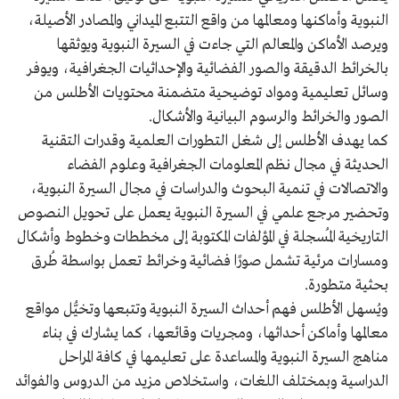
النبوية وأماكنها ومعالمها من واقع التتبع الميداني والمصادر الأصيلة،
ويرصد الأماكن والمعالم التي جاءت في السيرة النبوية ويوثقها
بالخرائط الدقيقة والصور الفضائية والإحداثيات الجغرافية، ويوفر
وسائل تعليمية ومواد توضيحية متضمنة محتويات الأطلس من
الصور والخرائط والرسوم البيانية والأشكال.
كما يهدف الأطلس إلى شغل التطورات العلمية وقدرات التقنية
الحديثة في مجال نظم المعلومات الجغرافية وعلوم الفضاء
والاتصالات في تنمية البحوث والدراسات في مجال السيرة النبوية،
وتحضير مرجع علمي في السيرة النبوية يعمل على تحويل النصوص
التاريخية المُسجلة في المؤلفات المكتوبة إلى مخططات وخطوط وأشكال
ومسارات مرئية تشمل صورًا فضائية وخرائط تعمل بواسطة طُرق
بحثية متطورة.
ويُسهل الأطلس فهم أحداث السيرة النبوية وتتبعها وتخيُّل مواقع
معالمها وأماكن أحداثها، ومجريات وقائعها، كما يشارك في بناء
مناهج السيرة النبوية والمساعدة على تعليمها في كافة المراحل
الدراسية وبمختلف اللغات، واستخلاص مزيد من الدروس والفوائد