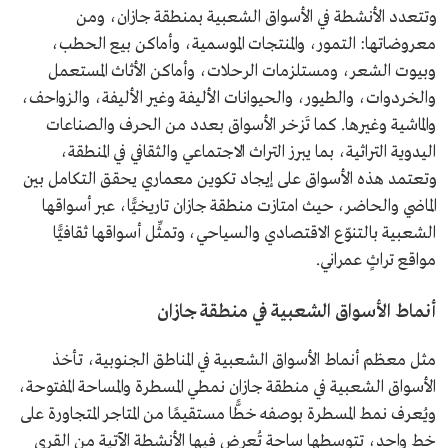
وتتعدد الأنشطة في الأسواق الشعبية بمنطقة جازان، ومن
معروضاتها: التمور، والمنتجات الموسمية، وأماكن بيع الحطب،
وبيوت الشعر، ومستلزمات الرحلات، وأماكن الأثاث المستعمل
والخردوات، والطيور، والحيوانات الأليفة وغير الأليفة، والزواحف،
والماشية وغيرها. كما تَزخر الأسواق بعدد من الحرف والصناعات
اليدوية التراثية، بما يبرز التراث الاجتماعي والثقافي في المنطقة،
وتعتمد هذه الأسواق على إيجاد تكوين معماري يحقق التكامل بين
الماضي والحاضر، حيث امتازت منطقة جازان تاريخيًّا، عبر أسواقها
الشعبية بالتنوّع الاقتصادي والسياحي، وتمثِّل أسواقها ثقافيًّا
مواقع تراثٍ عمراني.
أنماط الأسواق الشعبية في منطقة جازان
مثل معظم أنماط الأسواق الشعبية في المناطق الجنوبية، تأخذ
الأسواق الشعبية في منطقة جازان نمطي المسطرة والمساحة المفتوحة،
ويُعرف نمط المسطرة بوصفه خطًّا مستقيمًا من المتاجر المتجاورة على
خط واحد، تتوسطها ساحة تُعرض فيها الأنشطة الآتية من القرى