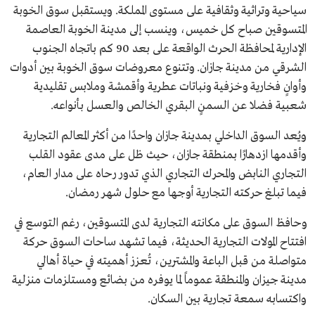
سياحية وتراثية وثقافية على مستوى المملكة. ويستقبل سوق الخوبة
المتسوقين صباح كل خميس، وينسب إلى مدينة الخوبة العاصمة
الإدارية لمحافظة الحرث الواقعة على بعد 90 كم باتجاه الجنوب
الشرقي من مدينة جازان. وتتنوع معروضات سوق الخوبة بين أدوات
وأوانٍ فخارية وخزفية ونباتات عطرية وأقمشة وملابس تقليدية
شعبية فضلا عن السمنٍ البقري الخالص والعسل بأنواعه.
ويُعد السوق الداخلي بمدينة جازان واحدًا من أكثر المعالم التجارية
وأقدمها ازدهارًا بمنطقة جازان، حيث ظل على مدى عقود القلب
التجاري النابض والمحرك التجاري الذي تدور رحاه على مدار العام،
فيما تبلغ حركته التجارية أوجها مع حلول شهر رمضان.
وحافظ السوق على مكانته التجارية لدى المتسوقين، رغم التوسع في
افتتاح المولات التجارية الحديثة، فيما تشهد ساحات السوق حركة
متواصلة من قبل الباعة والمشترين، تُعزز أهميته في حياة أهالي
مدينة جيزان والمنطقة عموماً لما يوفره من بضائع ومستلزمات منزلية
واكتسابه سمعة تجارية بين السكان.