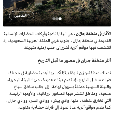
التفاصيل
الآثار في منطقة جازان،
هي البقايا المادية وتَرِكات الحضارات الإنسانية
القديمة في منطقة جازان، جنوب غربي المملكة العربية السعودية، إذ
اكتشفت فيها مواقع أثرية تُشير إلى حقب زمنية متباينة.
آثار منطقة جازان في عصور ما قبل التاريخ
تمتلك منطقة جازان تنوعًا بيئيًّا أكسبها أهمية حضارية في مختلف
فترات ما قبل التاريخ، إذ تضم بيئات عديدة، منها: البيئة البحرية،
والبيئة السهلية ممثلةً بسهول تهامة، إلى جانب مناطق سباخ
ملحية، ومناطق تنتشر فيها الصخور البركانية، والأودية الرئيسة
التي تخترق المنطقة، منها: وادي بيش، ووادي السر، ووادي جازان،
كما تضم مواقع أثرية عدة تعود إلى فترات حضارية متنوعة.