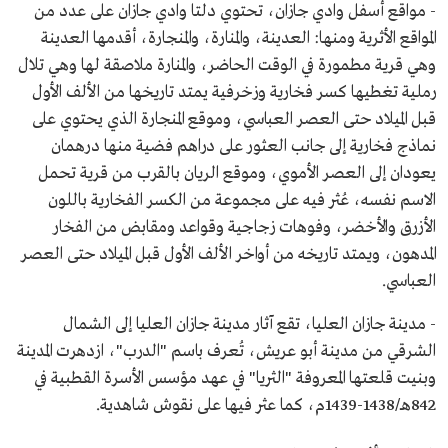
- مواقع أسفل وادي جازان، تحتوي دلتا وادي جازان على عدد من
المواقع الأثرية ومنها: العدينة، والمنارة، والمنجارة، أقدمها العدينة
وهي قرية مطمورة في الوقت الحاضر، والمنارة ملاصقة لها وهي تلال
رملية تغطيها كسر فخارية وزخرفية يمتد تاريخها من الألف الأول
قبل الميلاد حتى العصر العباسي، وموقع المنجارة الذي يحتوي على
نماذج فخارية إلى جانب العثور على دراهم فضية منها درهمان
يعودان إلى العصر الأموي، وموقع الريان بالقرب من قرية تحمل
الاسم نفسه، عُثر فيه على مجموعة من الكسر الفخارية باللون
الأزرق والأخضر، وفوهات زجاجية وقواعد ومقابض من الفخار
المدهون، ويمتد تاريخه من أواخر الألف الأول قبل الميلاد حتى العصر
العباسي.
- مدينة جازان العليا، تقع آثار مدينة جازان العليا إلى الشمال
الشرقي من مدينة أبو عريش، تُعرف باسم "الدرب"، ازدهرت المدينة
وبنيت قلعتها المعروفة "الثريا" في عهد مؤسس الأسرة القطبية في
842هـ/1438-1439م، كما عثر فيها على نقوش شاهدية.