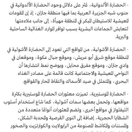
- الحضارة الألدوانية، عُثر على دلائل وجود الحضارة الألدوانية في
جنوب شبه الجزيرة العربية بما فيها منطقة جازان، إذ إن المقومات
المعيشية للاستيطان المبكر في المنطقة مهيأة، إلى جانب ملاءمتها
لتعايش الجماعات البشرية بسبب توافر الموارد الغذائية الساحلية
والبرية.
- الحضارة الآشولية، من المواقع التي تعود إلى الحضارة الآشولية في
المنطقة موقع شرق أبو عريش، وموقع جبال عكوة، وموقعان في
وادي جازان، وموقع مفرق محايل، ويوضح نمط انتشارها أن
النواحي المعيشية والاجتماعية كانت قائمة على مصادر الغذاء
البحري، والمتمثل في صيد الأسماك والتقاط المحار والقواقع.
- الحضارة الموستيرية، تميزت معثورات الحضارة الموستيرية بكثرة
مواقعها، وتحمل بعضها سمات آشولية، كما شاع استخدام أسلوب
الليفلواز في مواقع أخرى، وتضم المعثورات أنواعًا متعددة من
الشظايا الحجرية، إضافة إلى النوى القرصية والمحدبة الشكل،
والمسننات والمكاشط المصنوعة من الرايولايت والكوارتزيت والصخور