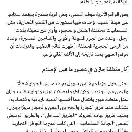
البركانية المتوفرة في المنطقة.
ومن المواقع الأثرية موقع السهي، وهي قرية صغيرة يعتمد سكانها
على مهنة الصيد، وُجدت فيها معثورات من القطع الفخارية، مثل:
السلطانيات مختلفة الشكل والحجم، وأوانٍ غير عميقة بثلاث
أرجل، وعدد من الجرار المتنوعة والأواني والفناجين الصغيرة، وعدد
من الرحى الحجرية المختلفة، أظهرت نتائج التنقيب والدراسات أن
موقع السهي يمتد تاريخه إلى الألف الثاني ق.م.
آثار منطقة جازان في عصور ما قبل الإسلام
تحتل جازان جزءًا مهمًا من سهول تهامة ما بين الحجاز شمالًا
واليمن من الجنوب، ولارتباطهما بصلات دينية وتجارية كانت جازان
تمثل منطقة عبور وانتقال مما أكسبها أهمية تاريخية واقتصادية،
تشكلت منها طرق التجارة والحج بين اليمن والحجاز مرورًا بجازان،
ومنها: طريق تهامة المعروف "الطريق الساحلي"، والطريق الوسطي
المسمى "الجادة السلطانية"، التي كانت تعبرها القوافل التجارية
وفقًا لمسارات محددة يلتقي بعضها بعضًا في نقاط معينة.