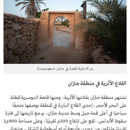
من آثار قرية القصار في جازان. (سعوديبيديا)
القلاع الأثرية في منطقة جازان
تشتهر منطقة جازان بقلاعها الأثرية، ومنها قلعة الدوسرية المطلة
على البحر الأحمر، إحدى القلاع البارزة في المنطقة بوصفها متحفًا
سياحيًا في أعلى قمة جبل وسط مدينة جازان، يرجع تاريخها إلى فترة
سقوط الأندلس، تقع على ارتفاع 200م تقريبًا، وعلى مساحة 900م2
تقريبًا،وتتكون من دورين وأربعة أبراج أسطوانية الشكل، ويتخلل