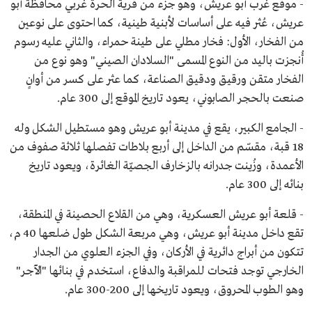
- موقع غرب أبو عريش، وهو جزء من قرية الحرة غربي محافظة أبو
عريش، عُثر فيه على أساسات لأبنية طينية، كما احتوى على نوعين
من الفخار، الأول: فخار مطلي على طينة حمراء، والثاني عليه رسوم
أُنجزت باليد من النوع المسمى "السلادان الصيني" وهو نوع من
الفخار متقن ورقيق ودقيق الصناعة، كما عثر على كسر من أوانٍ
صنعت بالحجر الصابوني، يعود تاريخ الموقع إلى 300 عام.
- الجامع الكبير، يقع في مدينة أبو عريش وهو مستطيل الشكل وله
18 قبة، مقسّم من الداخل إلى أربع بلاطات تفصلها ثلاثة صفوف من
الأعمدة، وزُينت جدرانه بالزخارف الجصيّة الغائرة، ويعود تاريخ
بنائه إلى 300 عام.
- قلعة أبو عريش العسكرية، وهي من القلاع الحصينة في المنطقة،
تقع داخل مدينة أبو عريش، وهي مربعة الشكل طول ضلعها 40 م،
تتكون من أبراج دائرية في الأركان، وفي الجزء العلوي من الجدار
الخارجي توجد فتحات للمراقبة والدفاع، استخدم في بنائها "الآجر"
وهو الطوب المحروق، ويعود تاريخها إلى 200-300 عام.