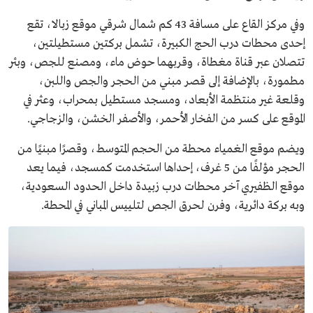
وفي مركز القاع على مسافة 43 كم شمال شرقي موقع زبالا، تقع
إحدى محطات درب الحج الكبيرة، تشمل بركتين مستطيلتين،
تتصلان عبر قناة مغطاة، وقربهما حوض ماء، ومصنع للجص، وبئر
مطمورة، بالإضافة إلى قصر مبني من الحجر والجص واللبن،
وقلعة غير منتظمة الأبعاد، ومسجد مستطيل بمحراب، وعثر في
الموقع على كسر من الفخار الأحمر، والأصفر الخشن، والزجاجي.
ويضم موقع الغمياء محطة من الحجم المتوسط، وقصرًا مبنيًا من
الحجر مؤلفًا من 5 غرف، إحداها استخدمت كمسجد، فيما يعد
موقع الظفيري آخر محطات درب زبيدة داخل الحدود السعودية،
وبه بركة دائرية، وفرن لحرق الجص لتلييس المباني في المحطة.