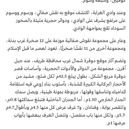
كوفيين، وسبعة وسوم.
وعند وادي الغرابة، اكتشف موقع به نقش صفائي، ورسوم ووسوم
على مرتفع يشرف على الوادي، ودوائر حجرية مليئة بالصخور
السوداء تقع بمواجهة الوادي.
وعثر على مجموعة نقوش صفائية موزعة على 12 صخرة غرب بدنة،
ومجموعة أخرى من 11 نقشًا صخريًّا، تعود لعصر ما قبل الإسلام.
وتضم آثار موقع دوقرة شمال غرب محافظة طريف، عند جبل
أقرن، مجموعة من الدوائر والأدوات الحجرية، وأساسات قصر
دوقرة مربع الشكل، بطول يبلغ 42.5م لكل ضلع، مشيد من
الأحجار البركانية الكبيرة المشذبة، بأسلوب بناء رُوعي فيه استقامة
المداميك وتناسقها وقوتها، مربوطة بمونة طينية، ويصل سمك
الجدار الخارجي 1.30م، أما الجدران الداخلية فتبلغ سماكتها 0.8م،
وللقصر بوابة، وفناءان، و7 غرف عرض كل منها 4.5م وبأطوال 4.7م
-5.7م، ولكل منها باب منفصل، وتتصل الغرف ببعضها بأبواب
عرضها 1م.