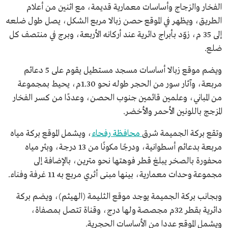
الفخار والزجاج وأساسات معمارية قديمة، مع اثنين من أعلام
الطريق، ويظهر في الموقع حصن زبالا مربع الشكل، يصل طول ضلعه
إلى 35 م، زوّد بأبراج دائرية عند أركانه الأربعة، وبرج في منتصف كل
ضلع.
ويضم موقع زبالا أساسات مسجد مستطيل يقوم على 5 دعائم
مربعة، وآثار سور من الحجر طوله نحو 1.30م، يحيط بمجموعة
من المباني، وعلمين قائمين جنوب الحصن، وعددًا من كسر الفخار
المزجج باللونين الأحمر والأخضر.
وتقع بركة الجميمة شرق
محافظة رفحاء
، ويشمل الموقع بركة مياه
مربعة بدعائم أسطوانية، ودرجًا مكونًا من 13 درجة، وبئر مياه
محفورة بالصخر يبلغ قطر فوهتها نحو مترين، بالإضافة إلى
مجموعة وحدات معمارية، بينها مبنى أثري مربع به 11 غرفة وفناء.
وبجانب بركة الجميمة يوجد موقع الثليمة (الهيثم)، ويضم بركة
دائرية بقطر 32م مجصصة ولها درج، وقناة تتصل بمصفاة،
ويشمل الموقع عددا من الأساسات الحجرية.