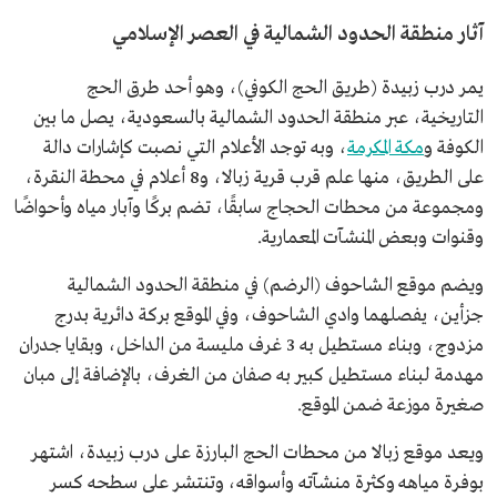
آثار منطقة الحدود الشمالية في العصر الإسلامي
يمر درب زبيدة (طريق الحج الكوفي)، وهو أحد طرق الحج
التاريخية، عبر منطقة الحدود الشمالية بالسعودية، يصل ما بين
الكوفة و
مكة المكرمة
، وبه توجد الأعلام التي نصبت كإشارات دالة
على الطريق، منها علم قرب قرية زبالا، و8 أعلام في محطة النقرة،
ومجموعة من محطات الحجاج سابقًا، تضم بركًا وآبار مياه وأحواضًا
وقنوات وبعض المنشآت المعمارية.
ويضم موقع الشاحوف (الرضم) في منطقة الحدود الشمالية
جزأين، يفصلهما وادي الشاحوف، وفي الموقع بركة دائرية بدرج
مزدوج، وبناء مستطيل به 3 غرف مليسة من الداخل، وبقايا جدران
مهدمة لبناء مستطيل كبير به صفان من الغرف، بالإضافة إلى مبان
صغيرة موزعة ضمن الموقع.
ويعد موقع زبالا من محطات الحج البارزة على درب زبيدة، اشتهر
بوفرة مياهه وكثرة منشآته وأسواقه، وتنتشر على سطحه كسر