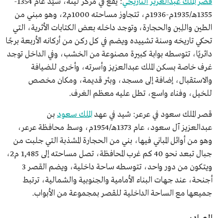
قصر الملك عبدالعزيز التاريخي
: يقع في مركز لينة، شُيّد عام 1354-
1355هـ/1935م-1936م، تتجاوز مساحته 1000م2، وهو مبني من
الطين واللِبن والحجارة، وتوجد داخله بعض الكتابات الأثرية، التي
تحكي تاريخه وسنة تشييده ويضم في كل ركن من أركانه الأربعة برجًا
دائريًا، تتوسطه بوابة كبيرة مصنوعة من الخشب، وفي الداخل توجد
غرف خاصة بسكن الملك عبدالعزيز وأسرته، وأخرى للضيافة
والاستقبال، إضافة إلى مسجد، وبئر قديمة، ومكان مخصص
للخيل، وفناء واسع، تطل عليه معظم الغرف.
قصر الملك سعود في عرعر: شيد في عهد
الملك سعود
بن
عبدالعزيز آل سعود، عام 1373هـ/1954م، وسط محافظة عرعر،
وهو من أوائل المباني فيها، بني من الحجارة المشذبة التي جلبت من
جبال تبعد نحو 40 كم غرب المحافظة، تصل مساحته إلى 1,485 م2،
ويتكون من دور واحد، تتوسطه ساحة داخلية، ويضم القصر 3
أجنحة، عند جهات البناء الأمامية والجنوبية والشمالية، ترتبط
جميعها مع الساحة الداخلية للقصر بمجموعة من الأبواب.