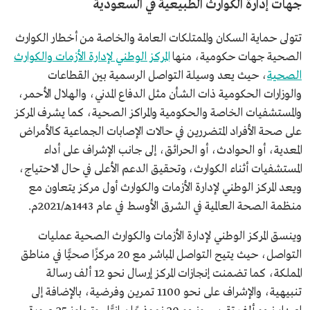
جهات إدارة الكوارث الطبيعية في السعودية
تتولى حماية السكان والممتلكات العامة والخاصة من أخطار الكوارث
الصحية جهات حكومية، منها
المركز الوطني لإدارة الأزمات والكوارث
الصحية
، حيث يعد وسيلة التواصل الرسمية بين القطاعات
والوزارات الحكومية ذات الشأن مثل الدفاع المدني، والهلال الأحمر،
والمستشفيات الخاصة والحكومية والمراكز الصحية، كما يشرف المركز
على صحة الأفراد المتضررين في حالات الإصابات الجماعية كالأمراض
المعدية، أو الحوادث، أو الحرائق، إلى جانب الإشراف على أداء
المستشفيات أثناء الكوارث، وتحقيق الدعم الأعلى في حال الاحتياج،
ويعد المركز الوطني لإدارة الأزمات والكوارث أول مركز يتعاون مع
منظمة الصحة العالمية في الشرق الأوسط في عام 1443هـ/2021م.
وينسق المركز الوطني لإدارة الأزمات والكوارث الصحية عمليات
التواصل، حيث يتيح التواصل المباشر مع 20 مركزًا صحيًّا في مناطق
المملكة، كما تضمنت إنجازات المركز إرسال نحو 12 ألف رسالة
تنبيهية، والإشراف على نحو 1100 تمرين وفرضية، بالإضافة إلى