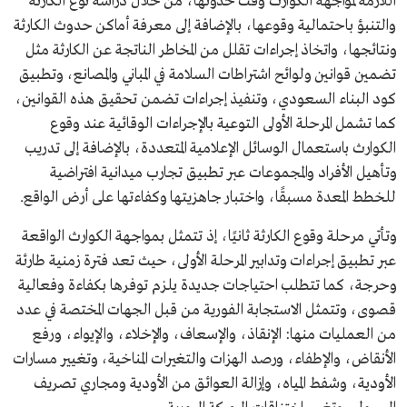
اللازمة لمواجهة الكوارث وقت حدوثها، من خلال دراسة نوع الكارثة
والتنبؤ باحتمالية وقوعها، بالإضافة إلى معرفة أماكن حدوث الكارثة
ونتائجها، واتخاذ إجراءات تقلل من المخاطر الناتجة عن الكارثة مثل
تضمين قوانين ولوائح اشتراطات السلامة في المباني والمصانع، وتطبيق
كود البناء السعودي، وتنفيذ إجراءات تضمن تحقيق هذه القوانين،
كما تشمل المرحلة الأولى التوعية بالإجراءات الوقائية عند وقوع
الكوارث باستعمال الوسائل الإعلامية المتعددة، بالإضافة إلى تدريب
وتأهيل الأفراد والمجموعات عبر تطبيق تجارب ميدانية افتراضية
للخطط المعدة مسبقًا، واختبار جاهزيتها وكفاءتها على أرض الواقع.
وتأتي مرحلة وقوع الكارثة ثانيًا، إذ تتمثل بمواجهة الكوارث الواقعة
عبر تطبيق إجراءات وتدابير المرحلة الأولى، حيث تعد فترة زمنية طارئة
وحرجة، كما تتطلب احتياجات جديدة يلزم توفرها بكفاءة وفعالية
قصوى، وتتمثل الاستجابة الفورية من قبل الجهات المختصة في عدد
من العمليات منها: الإنقاذ، والإسعاف، والإخلاء، والإيواء، ورفع
الأنقاض، والإطفاء، ورصد الهزات والتغيرات المناخية، وتغيير مسارات
الأودية، وشفط المياه، وإزالة العوائق من الأودية ومجاري تصريف