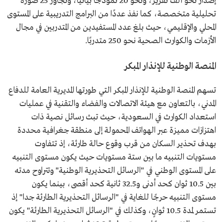
إصدار نحو ألف تقرير، ونحو 20 نموذجًا بيانيًّا، وتجاوز 25 صورة
تحليلية متخصصة، كما نفذ عددًا من البرامج التدريبية على المستوى
المحلي والإقليمي، حيث بلغ عدد المستفيدين من المتدربين في مجال
الأزمات والكوارث الصحية نحو 250 متدربًا.
المنصة الوطنية للإنذار المبكر
تسهم المنصة الوطنية للإنذار المبكر التي طورتها المديرية العامة للدفاع
المدني، بالتعاون مع هيئة الاتصالات والفضاء والتقنية في عمليات
استعداد الكوارث في السعودية، حيث تبث رسائل نصية ذات
اهتزازات مميزة عبر الهواتف المحمولة إلى منطقة جغرافية محددة
بهدف تحذير السكان من قرب وقوع حالة طارئة، إذ تتفاوت
مستويات التنبيه ما بين ستة مستويات حيث يكون مستوى التنبيه
على المستوى الوطني في "الرسائل التحذيرية الوطنية" وتتراوح مدته
بين 10.5 ثوان كحد أدنى و32.5 ثانية كحد أقصى، بينما يكون
مستوى التنبيه حرجًا للغاية في "الرسائل التحذيرية الطارئة جدا" إذ
تستمر لمدة 10.5 ثوانٍ، وكذلك في "الرسائل التحذيرية الطارئة" يكون