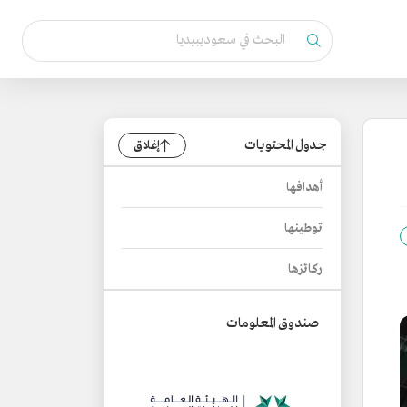
جدول المحتويات
إغلاق
أهدافها
توطينها
ركائزها
صندوق المعلومات