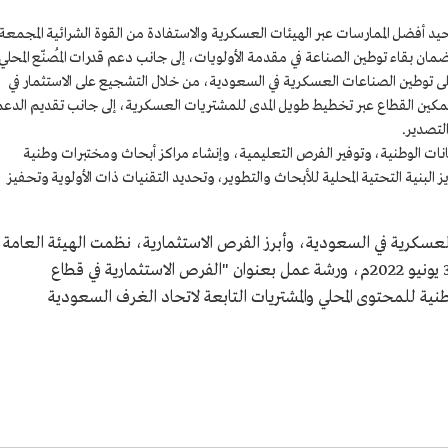
د أفضل الممارسات عبر الهيئات العسكرية والاستفادة من القوة الشرائية المجمعة
ضمان بقاء توطين الصناعة في مقدمة الأولويات، إلى جانب دعم قدرات المُصنّع المحلي
ى توطين الصناعات العسكرية في السعودية، من خلال التشجيع على الاستثمار في
مكين القطاع عبر تخطيط طويل المدى للمشتريات العسكرية، إلى جانب تقديم الدعم
لتصدير.
انات الوطنية، وتوفير الفرص التعليمية، وإنشاء مراكز أبحاث ومختبرات وطنية
نية التحتية المحلية للأبحاث والتطوير، وتحديد التقنيات ذات الأولوية وتحفيز
سكرية في السعودية، وأبرز الفرص الاستثمارية، نظمت الهيئة العامة
للصناعات العسكرية في 1 ذي الحجة 1443هـ/30 يونيو 2022م، ورشة عمل بعنوان "الفرص الاستثمارية في قطاع
ية للمحتوى المحلي والمشتريات التابعة لاتحاد الغرف السعودية