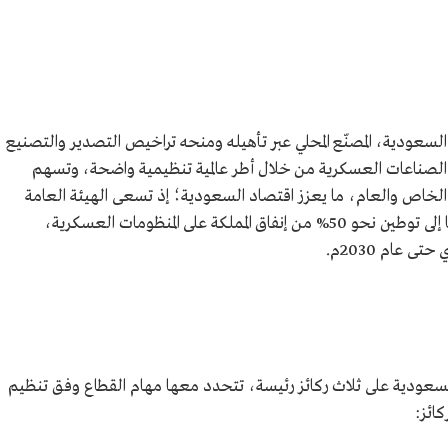
لسعودية، المصنّع المحلي عبر تأهيله ومنحه تراخيص التصدير والتصنيع
ع الصناعات العسكرية من خلال أطر عالمية تنظيمية واضحة، وتسهم
 الخاص والعام، ما يعزز اقتصاد السعودية؛ إذ تسعى الهيئة العامة
للصناعات العسكرية من خلال 11 مجالًا صناعيًّا إلى توطين نحو 50% من إنفاق المملكة على المنظومات العسكرية،
 عام 2030م.
سعودية على ثلاث ركائز رئيسة، تتحدد معها مهام القطاع وفق تنظيم
ائز: