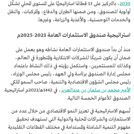
2030
، بالتركيز على 13 قطاعًا استراتيجيًّا على المستوى المحلي تشكِّل
أولوية للصندوق، ومن ضمنها الطيران والدفاع، والمركبات، والنقل
والخدمات اللوجستية، والأغذية والزراعة، وغيرها.
استراتيجية صندوق الاستثمارات العامة 2021-2025م
منذ أن بدأ صندوق الاستثمارات العامة نشاطه وهو يعمل على
ضمان أن يكون شريكًا للشركات الابتكارية والمتطورة في العالم،
وكذلك للمستثمرين، واستكمل رؤيته في ذلك النشاط باعتماد
مجلس إدارة الصندوق برئاسة ولي العهد، رئيس مجلس الوزراء،
رئيس مجلس الشؤون الاقتصادية والتنمية، صاحب السمو الملكي
الأمير محمد بن سلمان بن عبدالعزيز
، في 1442هـ/2021م استراتيجية
الصندوق للأعوام الخمسة التالية.
تُسهم الاستراتيجية في تعزيز النمو الاقتصادي من خلال عدد من
الاستثمارات والشراكات المحلية والدولية التي تستهدف تحقيق
مفهوم التنمية الشاملة والمستدامة في مختلف القطاعات التقليدية