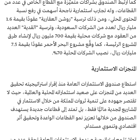
كما ارتبط الصندوق بشراكات متميِّزة مع القطاع الخاص في عدد من
القطاعات، وله تجارب استثمارية ناجحة أسهمت في رفع نسبة
المحتوى المحلي، ومن ذلك ترسية "روشن العقارية" عقودًا بقيمة 1.6
مليار ريال لعدد من الشركات السعودية، وترسية "القدية" العديد
من العقود مع شركات محلية بقيمة 700 مليون ريال لإنشاء طرق
المشروع الرئيسة، كما وقَّع مشروع البحر الأحمر عقودًا بقيمة 7.5
مليارات ريال، نصيب الشركات المحلية 70%.
المنجزات الاستثمارية
استطاع صندوق الاستثمارات العامة منذ إقرار استراتيجيته تحقيق
العديد من المنجزات على صعيد استثماراته المحلية والعالمية، حيث لا
تقتصر جهوده على تنمية ثروات المملكة من خلال الاستثمار في
المشاريع المجدية ماليًّا فقط، بل تمتد إلى قطاعات جديدة يستهدف
الصندوق من خلالها تعزيز نمو القطاعات الواعدة وتحقيق أثر
اقتصادي وتنموي مستدام.
تماشيًا مع استراتيجية صندوق الاستثمارات العامة تحقق عدد من