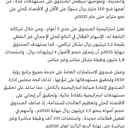
والحديثة، وبموجبها سيعمل الصندوق على مستهدفات عدة، من
أهمها ضخ 150 مليار ريال سنويًّا على الأقل في الاقتصاد المحلي على
نحو متزايد حتى عام 2025م.
تعزز استراتيجية الصندوق على مدى 5 أعوام، ومن خلال شركاته
التابعة له، الإسهام الفعَّال في الناتج المحلي الإجمالي غير النفطي
بقيمة 1,2 تريليون ريال بشكل تراكمي، كما يستهدف الصندوق
بنهاية 2025م أن يتجاوز حجم الأصول 4 تريليونات ريال، واستحداث
1,8 مليون وظيفة بشكل مباشر وغير مباشر.
وعمل صندوق الاستثمارات العامة على خدمة جميع برامج رؤية
2030 وتحقيق مستهدفاتها على تنوُّعها، لذلك اتجه مجلس إدارة
الصندوق لإعادة صياغة استراتيجيته بالكامل، مما ساعد على تحقيق
مستهدفات استراتيجية بكفاءة عالية، وتحقيق أثر إيجابي على
الاقتصاد المحلي وتعظيم العائدات المستدامة، إذ ضاعف الصندوق
حجم أصوله بنحو 1.5 تريليون ريال بنهاية 2020م، وأسهم في
تفعيل قطاعات جديدة، واستحداث 331 ألف وظيفة مباشرة وغير
مباشرة حتى نهاية الربع الثالث لعام 2020م.