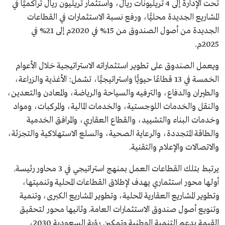
تحت الإدارة إلى 4 تريليونات ريال، واستثمار تريليون ريال تراكميًّا في
المشاريع الجديدة محليًّا، ورفع نسبة الاستثمارات في القطاعات
الجديدة من أصول الصندوق من 15% في 2020م إلى 21% في
2025م.
ويعمل الصندوق على تطوير استثماراته الاستراتيجية خلال الأعوام
الخمسة في 13 قطاعًا حيويًّا واستراتيجيًّا، تشمل: الأغذية والزراعة،
والطيران والدفاع، والترفيه والسياحة والرياضة، والمعادن والتعدين،
والنقل والخدمات اللوجستية، والخدمات المالية، والمركبات، ومواد
وخدمات البناء والتشييد، والقطاع العقاري، والمرافق الخدمية
والطاقة المتجددة، والرعاية الصحية، والسلع الاستهلاكية والتجزئة،
والاتصالات والإعلام والتقنية.
يرتبط بتلك القطاعات العمل بمنهج استراتيجي في 3 محاور رئيسة.
أولها محور استثماري يهدف لإطلاق القطاعات المحلية وتنميتها،
وتطوير المشاريع العقارية المحلية، وتطوير المشاريع الكبرى، وتنمية
وتنويع أصول صندوق الاستثمارات العامة. وثانيها محور لتحقيق
القيمة يدعم التنمية الوطنية وتمكين رؤية السعودية 2030،