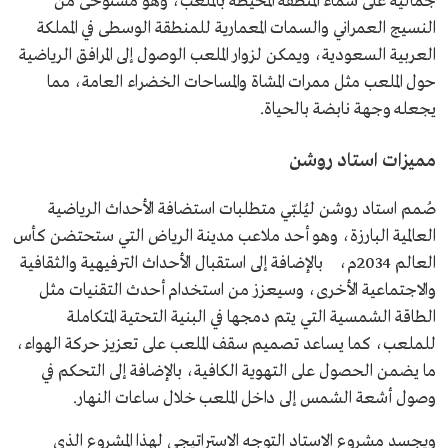
جمالية على سماء المنطقة المحيطة بالملعب، وهو مُستوحى من
النسيج العمراني والسمات المعمارية للمنطقة الوسطى في المملكة
العربية السعودية، ويمكن لزوار الملعب الوصول إلى المرافق الرياضية
حول الملعب مثل ممرات المشاة والمساحات الخضراء العامة، مما
يجعله وجهة نابضة بالحياة.
مميزات استاد روشن
صُمم استاد روشن ليُلبّي متطلبات استضافة الأحداث الرياضية
العالمية البارزة، وهو أحد ملاعب مدينة الرياض التي ستحتضن كأس
العالم 2034م، بالإضافة إلى استقبال الأحداث الترفيهية والثقافية
والاجتماعية الأخرى، وسيعزز من استخدام أحدث التقنيات مثل
الطاقة الشمسية التي يتم دمجها في البنية التحتية المتكاملة
للملعب، كما يساعد تصميم سقف الملعب على تعزيز حركة الهواء،
ما يضمن الحصول على التهوية الكافية، بالإضافة إلى التحكم في
وصول أشعة الشمس إلى داخل الملعب خلال ساعات النهار.
ويجسد مشروع الاستاد التوجه الاستراتيجي لهذا المشروع الذي