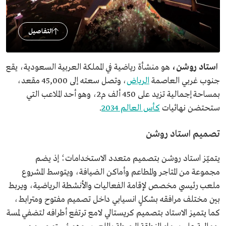
التفاصيل
استاد روشن،
هو منشأة رياضية في المملكة العربية السعودية، يقع
جنوب غربي العاصمة
الرياض
، وتصل سعته إلى 45,000 مقعد،
بمساحة إجمالية تزيد على 450 ألف م2، وهو أحد الملاعب التي
ستحتضن نهائيات
كأس العالم 2034
.
تصميم استاد روشن
يتميّز استاد روشن بتصميم متعدد الاستخدامات؛ إذ يضم
مجموعة من المتاجر والمطاعم وأماكن الضيافة، ويتوسط المشروع
ملعب رئيسي مخصص لإقامة الفعاليات والأنشطة الرياضية، ويربط
بين مختلف مرافقه بشكلٍ انسيابي داخل تصميم مفتوح ومترابط،
كما يتميز الاستاد بتصميم كريستالي لامع ترتفع أطرافه لتضفي لمسة