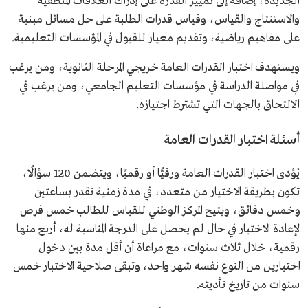
الجديدة، إضافة إلى تمييز القدرة على إدراك العلاقات المنطقية
والاستنتاج والقياس، وقياس قدرات الطلبة على حل مسائل مبنية
على مفاهيم رياضية، وتقديم معيار للقبول في المؤسسات التعليمية.
ويستهدف ​اختبار القدرات العامة خريجي المرحلة الثانوية، ومن يرغب
في مواصلة الدراسة في مؤسسات التعليم الجامعي، ومن يرغب في
الالتحاق بالجهات التي تشترط اجتيازه.
أسئلة اختبار القدرات العامة
يُؤدى اختبار القدرات العامة ورقيًّا أو رقميًا، ويتضمن 120 سؤالًا،
تكون بطريقة الاختيار من متعدد، في مدة زمنية تقدر بساعتين
وخمس دقائق، ويتيح المركز الوطني للقياس للطالب خمس فرص
لإعادة الاختبار في حال لم يحصل على الدرجة المناسبة له، أربع منها
رقمية، خلال ثلاث سنوات، مع مراعاة أن أقل مدة بين دخول
اختبارين من النوع نفسه شهر واحد​، وتبقى صلاحية الاختبار خمس
سنوات من تاريخ تأديته.