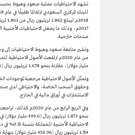
تشهد الاحتياطيات عملية صعود وهبوط بحسب الم
2017م، وذلك ما يجعل الاحتياطيات الأجنبية
صدمات خارجية.
وتشير متابعة صعود وهبوط الاحتياطيات إلى وجود 
مليار دولار)، مقارنة بنحو 1.678 تريليون ريال (447.6 مليار دولار) في الربع الثالث من العام نفسه.
وتمثّل الأصول الاحتياطية مرجعية لموجودات ال
وحقوق السحب الخاصة، والاحتياطي لدى صندوق ال
الاستثمارات في أوراق مالية في الخارج.
1.714 تريليون ريال (456.96 مليار دولار) بنهاية نوفمبر 2020م.