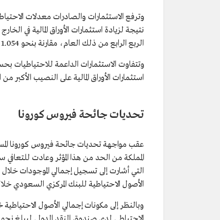
الربع الرابع من ذلك العام، مقارنة بنحو 1.054 تريليون ريال (281.02 مليار دولار) بنهاية الربع الثالث من عام 2019م.
استثمارات الأوراق المالية على النصيب الأكبر من الاح
تحديات جائحة فيروس كورونا
المملكة من الحد من هذا المؤثر وعادت للتعافي سر
الأصول الاحتياطية للبنك المركزي السعودي خلال ذات الربع نحو