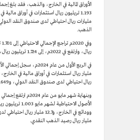
الذهب.
ريال، وارتفع في 2022م، إلى 1.724 تريليون ريال، فيما تراجع في 2023م إلى 1.638 تريلون ريال.
ريال احتياطي لدى صندوق النقد الدولي، و77.649 مليار ريال حقوق سحب خاصة، و1.624 مليار ريال احتياطي الذهب.
مليار ريال رصيد الذهب النقدي.