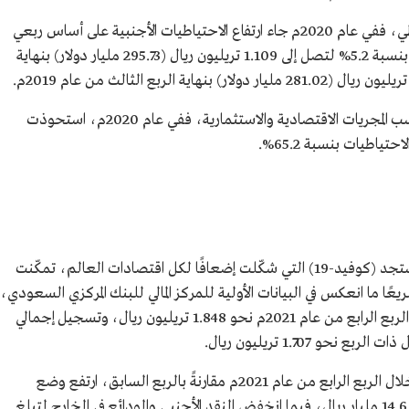
وترفع الاستثمارات والصادرات معدلات الاحتياطي، ففي عام 2020م جاء ارتفاع الاحتياطيات الأجنبية على أساس ربعي
نتيجة لزيادة استثمارات الأوراق المالية في الخارج بنسبة 5.2% لتصل إلى 1.109 تريليون ريال (295.73 مليار دولار) بنهاية
وتتفاوت الاستثمارات الداعمة للاحتياطيات بحسب المجريات الاقتصادية والاستثمارية، ففي عام 2020م، استحوذت
تياطيات بنسبة 65.2%.
عقب مواجهة تحديات جائحة فيروس كورونا المستجد (كوفيد-19) التي شكّلت إضعافًا لكل اقتصادات العالم، تمكّنت
يعًا ما انعكس في البيانات الأولية للمركز المالي للبنك المركزي السعودي،
التي أشارت إلى تسجيل إجمالي الموجودات خلال الربع الرابع من عام 2021م نحو 1.848 تريليون ريال، وتسجيل إجمالي
 1.707 تريليون ريال.
وبالنظر إلى مكونات إجمالي الأصول الاحتياطية خلال الربع الرابع من عام 2021م مقارنةً بالربع السابق، ارتفع وضع
الاحتياطي لدى صندوق النقد الدولي ليبلغ نحو 14.6 مليار ريال، فيما انخفض النقد الأجنبي والودائع في الخارج لتبلغ