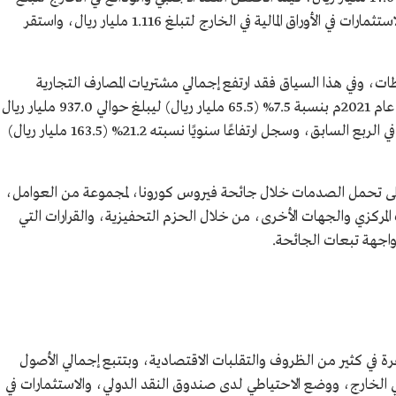
494.0 مليار ريال، وفي الوقت نفسه انخفضت الاستثمارات في الأوراق المالية في الخارج لتبلغ 1.116 مليار ريال، واستقر
ات، وفي هذا السياق فقد ارتفع إجمالي مشتريات المصارف التجارية
بالمملكة من النقد الأجنبي خلال الربع الرابع من عام 2021م بنسبة 7.5% (65.5 مليار ريال) ليبلغ حوالي 937.0 مل
مقارنة بارتفاع نسبته 20.5% (148.5 مليار ريال) في الربع السابق، وسجل ارتفاعًا سنويًا نسبته 21.2% (163.5 مليار ريال)
لى تحمل الصدمات خلال جائحة فيروس كورونا، لمجموعة من العوامل،
لمركزي والجهات الأخرى، من خلال الحزم التحفيزية، والقرارات التي
مواجهة تبعات الجائحة.
في كثير من الظروف والتقلبات الاقتصادية، وبتتبع إجمالي الأصول
ي الخارج، ووضع الاحتياطي لدى صندوق النقد الدولي، والاستثمارات في