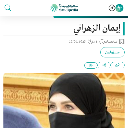
إيمان الزهراني
شخصيات
1 د
26/02/2023
مسؤولون