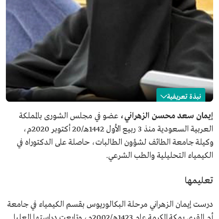
نبذة تعريفية
إيمان الزهراني
إيمان سعد محسن الزهراني،
عضو في مجلس الشورى بالمملكة
العربية السعودية منذ 3 ربيع الأول 1442هـ/20 أكتوبر 2020م،
الاسم
إيمان الزهراني.
وكيلة جامعة الطائف لشؤون الطالبات، حاصلة على الدكتوراه في
المنصب الحالي
عضو في مجلس الشورى.
الكيمياء التحليلية والطب الشرعي.
تاريخ التعيين
2020م.
المؤهلات العلمية
بكالوريوس من قسم الكيمياء في جامعة أم القرى.
تعليمها
ماجستير في الكيمياء التحليلية والطب الشرعي من جامعة
"هل" في بريطانيا.
دكتوراه في الكيمياء التحليلية من جامعة "هل" في بريطانيا.
درست إيمان الزهراني مرحلة البكالوريوس بقسم الكيمياء في جامعة
الزمالة الأكاديمية البريطانية للتعليم العالي من أكاديمية
أم القرى بمكة المكرمة عام 1423هـ/2002م، وتابعت دراستها العليا