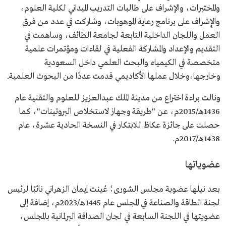
والمختبرات، والإشراف على طالبات التدريب الميداني لكلية العلوم،
والإِشراف على برنامج رعاية الموهوبات، وشاركت في عدد من فرق
العمل واللجان الداخلية التابعة لجامعة الطائف، وساهمت في
التقديم والإعداد والمشاركة الفعلية في لقاءات ومؤتمرات علمية
متخصصة في الكيمياء والبحث العلمي داخل السعودية
وخارجها،وخلال عملها الأكاديمي قدمت عددًا من البحوث العلمية.
ونالت براءة اختراع من مدينة الملك عبدالعزيز للعلوم والتقنية عام
1436هـ/2015م، عن "طريقة وجهاز لاستخلاص البروتينات"، كما
حصلت على جائزة عكاظ للابتكار في النسخة الحادية عشرة، عام
1438هـ/2017م.
عضوياتها
بعد نيلها عضوية مجلس الشورى؛ عُينت إيمان الزهراني نائبًا لرئيس
لجنة الطاقة والصناعة في المجلس عام 1445هـ/2023م، إضافة إلى
عضويتها في اللجنة السابعة في لجان الصداقة البرلمانية بالمجلس،