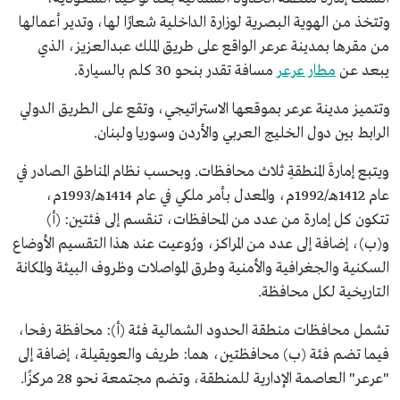
وتتخذ من الهوية البصرية لوزارة الداخلية شعارًا لها، وتدير أعمالها
من مقرها بمدينة عرعر الواقع على طريق الملك عبدالعزيز، الذي
يبعد عن
مطار عرعر
مسافة تقدر بنحو 30 كلم بالسيارة.
وتتميز مدينة عرعر بموقعها الاستراتيجي، وتقع على الطريق الدولي
الرابط بين دول الخليج العربي والأردن وسوريا ولبنان.
ويتبع إمارةَ المنطقةِ ثلاث محافظات. وبحسب نظام المناطق الصادر في
عام 1412هـ/1992م، والمعدل بأمر ملكي في عام 1414هـ/1993م،
تتكون كل إمارة من عدد من المحافظات، تنقسم إلى فئتين: (أ)
و(ب)، إضافة إلى عدد من المراكز، ورُوعيت عند هذا التقسيم الأوضاع
السكنية والجغرافية والأمنية وطرق المواصلات وظروف البيئة والمكانة
التاريخية لكل محافظة.
تشمل محافظات منطقة الحدود الشمالية فئة (أ): محافظة رفحا،
فيما تضم فئة (ب) محافظتين، هما: طريف والعويقيلة، إضافة إلى
"عرعر" العاصمة الإدارية للمنطقة، وتضم مجتمعة نحو 28 مركزًا.