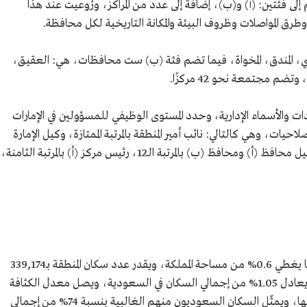
ى فئتين: (أ) و(ب)، إضافة إلى عدد من المراكز، ورُوعيت عند هذا
طرق المواصلات وظروف البيئة والمكانة التاريخية لكل محافظة.
، المندق، المخواة، فيما تضم فئة (ب) ست محافظات، هي: العقيق،
 مجتمعة نحو 42 مركزًا.
ت والأسماء الإدارية، وحدد المستوى الوظيفي للمسؤولين في الإمارات
حيات، وهي كالتالي: نائب أمير المنطقة بالمرتبة الممتازة، وكيل الإمارة
بالمرتبة الـ14 أو أرفع، محافظ (أ) بالمرتبة الـ14، وكيل محافظ (أ) ومحافظ (ب) بالمرتبة الـ12، رئيس مركز (أ) بالمرتبة الثامنة،
تبلغ مساحة منطقة الباحة 12 ألف كم2، أي ما يغطي 0.6% من مساحة المملكة، ويقدر عدد سكان المنطقة بـ339,174
نسمة بحسب تعداد السعودية 2022، وهو ما يعادل 1.05% من إجمالي السكان في السعودية، ويصل معدل الكثافة
السكانية لنحو 28 شخصًا في كل كم2 من أراضيها، ويمثّل السكان السعوديون منهم الغالبية بنسبة 74% من إجمالي