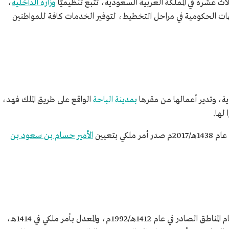
اث عشرة في المملكة العربية السعودية، تتبع تنظيميًّا
وزارة الداخلية
،
ات الحكومية في مراحل التخطيط، لتوفير الخدمات كافة للمواطنين
، وتدير أعمالها من مقرها
بمدينة الباحة
الواقع على طريق الملك فهد،
لها.
ي بتعيين
الأمير حسام بن سعود بن
يتبع إمارةَ المنطقةِ تسع محافظات، وبحسب نظام المناطق الصادر في عام 1412هـ/1992م، والمعدل بأمر ملكي في 1414هـ،