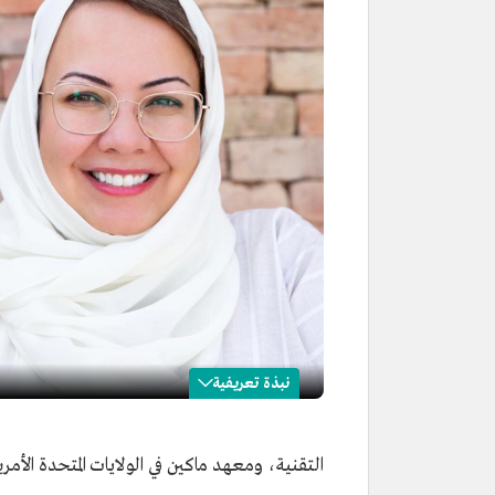
نبذة تعريفية
إسراء عسيري
التقنية، ومعهد ماكين في الولايات المتحدة الأمر
الاسم
إسراء عسيري.