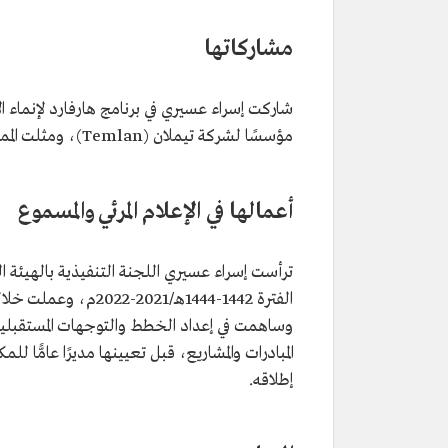
المنصب
مدير عام المكتب التنفيذي لوزير الإ
مناصب سابقة
الرئيس التنفيذي للهيئة العامة للإعل
مشاركاتها
والمسموع (الهيئة العامة لتنظيم الإعل
المؤهلات العلمية
بكالوريوس في إدارة نظم المعلومات
شاركت إسراء عسيري في برنامج هارفارد لإنماء 
ماجستير في إدارة الأعمال.
مؤسسًا لشركة تيملان (Temlan)، ومثلت المملكة في عدد من اللجان، منها تحالف رواد الأعمال G20 لأربع دورات.
من العضويات
عضو مؤسس في شبكة المهنيات ال
أعمالها في الإعلام المرئي والمسموع
ترأست إسراء عسيري اللجنة التنفيذية بالهيئة العا
الفترة 1442-1444هـ/1
وساهمت في إعداد الخطط والتوجهات المستقبلية،
المبادرات والمشاريع، قبل تعيينها مديرًا عامًّا 
إطلاقه.