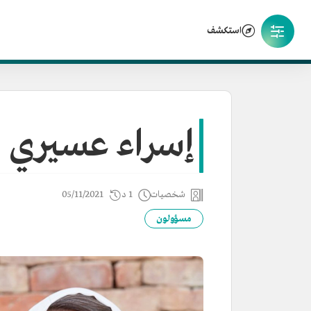
استكشف
إسراء عسيري
شخصيات
1 د
05/11/2021
مسؤولون