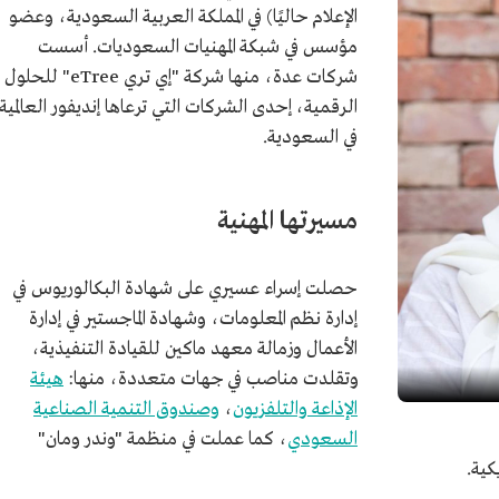
الإعلام حاليًا) في المملكة العربية السعودية، وعضو
مؤسس في شبكة المهنيات السعوديات. أسست
شركات عدة، منها شركة "إي تري eTree" للحلول
الرقمية، إحدى الشركات التي ترعاها إنديفور العالمية
في السعودية.
مسيرتها المهنية
حصلت إسراء عسيري على شهادة البكالوريوس في
إدارة نظم المعلومات، وشهادة الماجستير في إدارة
الأعمال وزمالة معهد ماكين للقيادة التنفيذية،
وتقلدت مناصب في جهات متعددة، منها:
هيئة
الإذاعة والتلفزيون
،
وصندوق التنمية الصناعية
السعودي
، كما عملت في منظمة "وندر ومان"
يكية.