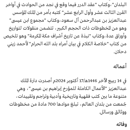
البلدان"،وكتاب "عقد الدرر فيما وقع في نجد من الحوادث في أواخر
القرن الثالث عشر وأول الرابع عشر" كتبه بأمر من الملك المؤسس
عبدالعزيز بن عبدالرحمن آل سعود،وكتاب "مجموع ابن عيسى"
وهو من المخطوطات ذات الحجم الكبير، تتضمن منقولات لتواريخ
وأوراق عدة،وكتاب "نبذة عن تاريخ أشراف مكة المكرمة" وهو تلخيص
من كتاب "خلاصة الكلام في بيان أمراء بلد الله الحرام" لأحمد زيني
دحلان.
أعماله
في 14 ربيع الآخر 1446هـ/17 أكتوبر 2024م أصدرت دارة الملك
عبدالعزيز "الأعمال الكاملة للمؤرخ إبراهيم بن عيسى"، وهي
متنوعة ما بين كتب فقهية وتاريخية وأدبية وتراجم وتقييدات،
جُمعت من بلدان العالم، تبلغ موادها 700 مادة من مخطوطات
ووثائق ورسائل.
وفاته