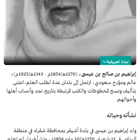
نبذة تعريفية
إبراهيم بن عيسى
إبراهيم بن صالح بن عيسى،
(1270هـ/1854م - 1343هـ/1925م)
،
عالم ومؤرخ سعودي، ارتحل إلى بلدان عدة لطلب العلم،اعتنى
الاسم
إبراهيم بن عيسى.
بتأليف ونسخ المخطوطات والكتب المرتبطة بتاريخ نجد وأنساب أهلها
المجال المهني
عالم ومؤرخ سعودي.
وأحوالهم.
تاريخ الميلاد
1854م.
مكان الميلاد
بلدة أشيقر.
نشأته وحياته
تاريخ الوفاة
1925م.
ولد إبراهيم بن عيسى في بلدة أشيقر بمحافظة شقراء في منطقة
الرياض في 12 شعبان 1270هـ/10 مايو 1854م، ونشأ فيها، ثم تعلم