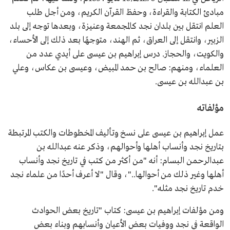
مبادئ الكتابة والقراءة، وحفظ القرآن الكريم، ومن أجل طلب
العلم انتقل بين بلدان نجد كالمجمعة وعنيزة، وبعدها توجه إلى بلد
الزبير، وانتقل إلى العراق، ثم الهند، متوجهًا بعد ذلك إلى الأحساء،
والكويت، والحجاز. درس إبراهيم بن عيسى على أيدي عدد من
العلماء، ومنهم: صالح بن حمد المبيض، وعيسى بن عكاس، وعلي
بن عبدالله بن عيسى.
مؤلفاته
عمل إبراهيم بن عيسى على نسخ وتأليف المخطوطات والكتب المرتبطة
بتاريخ نجد وأنساب أهلها وأحوالهم، وذكر عنه عبدالله بن
عبدالرحمن البسام: أنه "من أكثر من كتب في تاريخ نجد وأنساب
أهلها وغير ذلك من أحوالها.."، وقال "لا أعرف أحدًا من علماء نجد
خدم تاريخ نجد مثله".
ومن مؤلفات إبراهيم بن عيسى: كتاب "تاريخ بعض الحوادث
الواقعة في نجد ووفيات بعض الأعيان وأنسابهم وبناء بعض