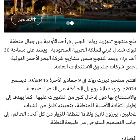
التفاصيل
يقع منتجع "ديزرت روك" الجبلي في أحد الأودية بين جبال منطقة
تبوك شمال غربي المملكة العربية السعودية، ويمتد على مساحة 30
ألف م2، ويعد المنتجع ضمن مشاريع شركة البحر الأحمر الدولية،
إحدى شركات صندوق الاستثمارات العامة.
افتتح منتجع ديزرت روك في 9 جمادى الآخرة 1446هـ/10 ديسمبر
2024م،ويهدف المشروع إلى المحافظة على المناظر الطبيعية،
والاستمتاع بها دون إدخال كثير من التغييرات عليها، كما يهدف إلى
إظهار الثقافة الأصلية للمنطقة، بتعيينه كادرًا من الشباب
المحليين، يبرزون تاريخ وثقافة المنطقة للزوار من كل أنحاء العالم، إلى
جانب التصميم المستوحى من طبيعة المنطقة.
المصادر