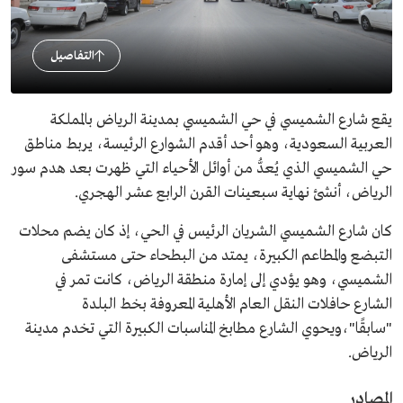
التفاصيل
يقع شارع الشميسي في حي الشميسي بمدينة الرياض بالمملكة
العربية السعودية، وهو أحد أقدم الشوارع الرئيسة، يربط مناطق
حي الشميسي الذي يُعدُّ من أوائل الأحياء التي ظهرت بعد هدم سور
الرياض، أنشئ نهاية سبعينات القرن الرابع عشر الهجري.
كان شارع الشميسي الشريان الرئيس في الحي، إذ كان يضم محلات
التبضع والمطاعم الكبيرة، يمتد من البطحاء حتى مستشفى
الشميسي، وهو يؤدي إلى إمارة منطقة الرياض، كانت تمر في
الشارع حافلات النقل العام الأهلية المعروفة بخط البلدة
"سابقًا"،ويحوي الشارع مطابخ المناسبات الكبيرة التي تخدم مدينة
الرياض.
المصادر