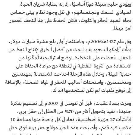
ويؤدي خليج منيفة دورًا أساسيًا، إذ إنه بمثابة شريان الحياة
لصيادي السمك ومجتمعاتهم، في ظل وجود نظام بيئي حساس
تجاه الصيد الجائر والتلوث، فكان الحفاظ على هذا المتحف المغمور
أمرًا مهمًا.
وفي عام 1427هـ/2006م، وباستثمار أولي بلغ عشرة مليارات دولار،
بدأت أرامكو السعودية بالبحث عن أفضل الطرق لإنتاج النفط من
الحقل، فعملت على التخطيط لوضع استراتيجية تُمكّنها من
الاستفادة من الثروة النفطية في المنطقة مع مراعاة الحفاظ على
حماية البيئة، وخلال هذه المرحلة احتاجت للاستعانة بمهندسين
ومتخصصين، واستحداث أساليب للحفر في المياه الضحلة، بالإضافة
إلى توفير تقنيات لم تكن تستخدمها آنذاك.
ومرت بعدة عقبات، قبل أن تتوصل في 2007م إلى تصميم بفكرة
جديدة، تفيد بتحويل أكثر من 70% من الحقل إلى حقل بري،
فأنشأت 27 جزيرة اصطناعية، تعادل كل واحدة منها مساحة 10
ملاعب كرة قدم، وأصبحت هذه الجزر مواقع حفر برية فوق حقل