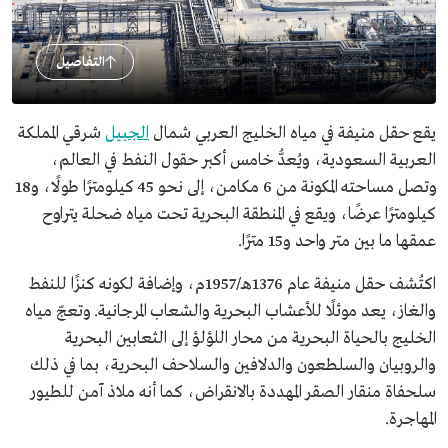
التفاصيل
يقع حقل منيفة في مياه الخليج العربي شمال
الجبيل
شرقي المملكة
العربية السعودية، ويُعدُّ خامس أكبر حقول النفط في العالم،
وتصل مساحته المكونة من 6 مكامن، إلى نحو 45 كيلومترًا طولًا، و18
كيلومترًا عرضًا، ويقع في المنطقة البحرية تحت مياه ضحلة يتراوح
عمقها ما بين متر واحد و15 مترًا.
اكتُشف حقل منيفة عام 1376هـ/1957م، وإضافة لكونه كنزًا للنفط
والغاز، يعد موئلًا للأعشاب البحرية والشعاب المرجانية. وتعجّ مياه
الخليج بالحياة البحرية من محار اللؤلؤ إلى الثعابين البحرية
والروبيان والسلطعون والدلافين والسلاحف البحرية، بما في ذلك
سلحفاة منقار الصقر المهددة بالانقراض، كما أنه ملاذ آمن للطيور
المهاجرة.