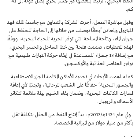
النفط البحري، ترتبط ببعضها عبر جسر بحري يصل طوله إلى 41
كم.
وقبل مباشرة العمل، أجرت الشركة بالتعاون مع جامعة الملك فهد
للبترول والمعادن أبحاثًا توصلت من خلالها إلى الحاجة للحفاظ على
جريان الماء، وإتاحة المساحة التي توفر الحرية للحياة البحرية، ووفقًا
لهذه المعطيات، صممت فتحة بين خط الساحل والجسر البحري،
مع إضافة 13 جسرًا، للمساعدة في إبقاء حركة التيارات طبيعية مع
توفير العناصر الغذائية والأوكسجين.
كما ساهمت الأبحاث في تحديد الأماكن الملائمة للجزر الاصطناعية
والجسور البحرية؛ حفاظًا على الشعب المرحانية، وتجنبًا لأي إعاقة
لمسارات الكائنات البحرية، وضمان بقاء الخليج بيئة ملائمة لتكاثر
الأسماك والروبيان.
وفي عام 1434هـ/2013م، بدأ إنتاج النفط من الحقل بتكلفة تقل
بأكثر من مليار دولار من الميزانية المخصصة.