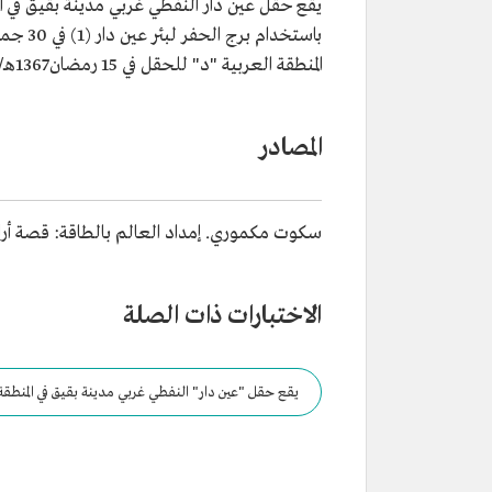
يقع حقل عين دار النفطي غربي مدينة بقيق في ا
المنطقة العربية "د" للحقل في 15 رمضان1367هـ/22 يوليو1948م، ثم حفرت بئرًا ثانية جنوب البئر الأولى على بعد 5 كم.
المصادر
سكوت مكموري. إمداد العالم بالطاقة: قصة أرامكو ا
الاختبارات ذات الصلة
يقع حقل "عين دار" النفطي غربي مدينة بقيق في المنطقة