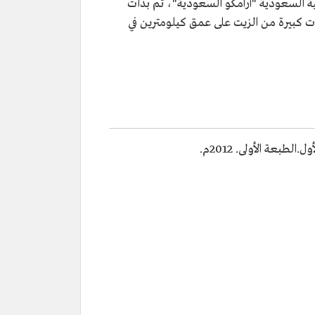
ية السعودية "أرامكو السعودية"، ثم بدأت
 1948م، وبعدها اكتشفت الشركة توافر كميات كبيرة من الزيت على عمق كيلومترين في
بعة الأولى. 2012م.