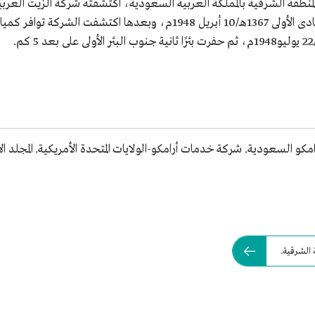
لمنطقة الشرقية بالمملكة العربية السعودية، اكتشفته شركة الزيت العرب
باستخدام برج الحفر لبئر عين دار (1) في 30 جمادى الأولى 1367هـ/10 أبريل
لسعودية. شركة خدمات أرامكو-الولايات المتحدة الأمريكية. المجلد الأول.الط
 الشرقية.