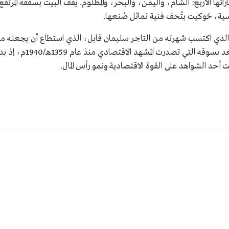
راتها الأربع: الشام، واليمن، والبحر، والمظلوم. يقف البيت بسقفه المرتف
ية، حُوكيت بتُحف فنية تماثل صُنعها.
الذي اكتسب شهرته من التاجر سليمان قابل، الذي استطاع أن يجعله من 
يُمدد بالكهرباء في تلك ا
د الشواهد على القوة الاقتصادية ونمو رأس المال.