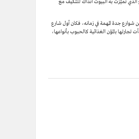
ع الذي تميّزت به البيوت آنذاك للتكيف مع
شوارع جدة المهمة في زمانه، فكان أول شارع
لمنطقة، ثم عُرف فيما بعد بسوقه التي تصدرت المشهد الاقتصادي منذ عام 1359هـ/1940م، إذ بدأت تجارتها بالمؤن الغذائية كالحبوب بأنواعها،