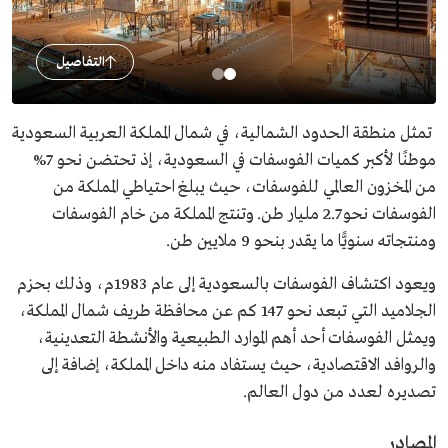
التفاصيل
تمثل منطقة الحدود الشمالية، في شمال المملكة العربية السعودية
موطنًا لأكبر كميات الفوسفات في السعودية، إذ تحتضن نحو 7%
من المخزون العالمي للفوسفات، حيث يبلغ احتياطي المملكة من
الفوسفات نحو 2.7 مليار طن. وتنتج المملكة من خام الفوسفات
ومنتجاته سنويًّا ما يقدر بنحو 9 ملايين طن.
ويعود اكتشاف الفوسفات بالسعودية إلى عام 1983م، وذلك بحزم
الجلاميد التي تبعد نحو 147 كم عن محافظة طريف شمال المملكة،
ويمثل الفوسفات أحد أهم الموارد الطبيعية والأنشطة التعدينية،
والروافد الاقتصادية، حيث يستفاد منه داخل المملكة، إضافة إلى
تصديره لعدد من دول العالم.
المصادر