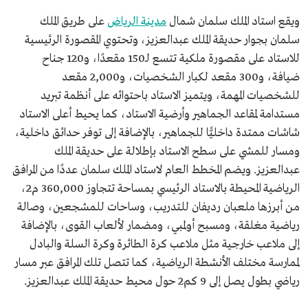
ويقع استاد الملك سلمان شمال
مدينة الرياض
على طريق الملك
سلمان بجوار حديقة الملك عبدالعزيز، وتحتوي المقصورة الرئيسية
للاستاد على مقصورة ملكية تتسع لـ150 مقعدًا، و120 جناح
ضيافة، و300 مقعد لكبار الشخصيات، و2,000 مقعد
للشخصيات المهمة، ويتميز الاستاد باحتوائه على أنظمة تبريد
مستدامة لمقاعد الجماهير وأرضية الاستاد، كما يحيط أعلى الاستاد
شاشات ممتدة داخليًّا للجماهير، بالإضافة إلى توفر حدائق داخلية،
ومسار للمشي على سطح الاستاد بإطلالة على حديقة الملك
عبدالعزيز. ويضم المخطط العام لاستاد الملك سلمان عددًا من المرافق
الرياضية المحيطة بالاستاد الرئيسي بمساحة تتجاوز 360,000 م2،
من أبرزها ملعبان رديفان للتدريب، وساحات للمشجعين، وصالة
رياضية مغلقة، ومسبح أولمبي، ومضمار لألعاب القوى، بالإضافة
إلى ملاعب خارجية مثل ملاعب كرة الطائرة وكرة السلة والبادل
لممارسة مختلف الأنشطة الرياضية، كما تتصل تلك المرافق عبر مسار
رياضي بطول يصل إلى 9 كم2 حول محيط حديقة الملك عبدالعزيز.