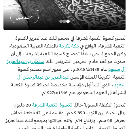
التفاصيل
تُصنع كسوة الكعبة المشرفة في مجمع الملك عبدالعزيز لكسوة
الكعبة المشرفة، الواقع في
مكة المكرمة
بالمملكة العربية السعودية،
وكان المجمع يُسمى سابقًا "مصنع كسوة الكعبة المشرفة"، إلى أن
صدرت موافقة خادم الحرمين الشريفين الملك
سلمان بن عبدالعزيز
آل سعود
عام 1439هـ/2018م، على تغيير اسم مصنع كسوة
الكعبة، تكريمًا للملك المؤسس
عبدالعزيز بن عبدالرحمن آل
سعود
، الذي أنشأ أول مؤسسة مخصصة لحياكة كسوة الكعبة
المشرفة في العهد السعودي عام 1346هـ/1927م.
تتجاوز التكلفة السنوية حاليًّا
لكسوة الكعبة المشرفة
20 مليون
ريال، حيث يزن الثوب 850 كجم، مقسمة على 47 قطعة قماش
بعرض 98 سم، وارتفاع 14م، وتتم حياكتها بمجمع الملك عبدالعزيز
لكسوة الكعبة، التابع للرئاسة العامة لشؤون المسجد الحرام