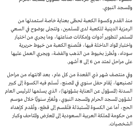
والمسجد النبوي.
منذ القدم وكسوة الكعبة تحظى بعناية خاصة استمدتها من
الرمزية الدينية للكعبة لدى المسلمين، وتتجلى بوضوح في السعي
المستمر لتطوير أدوات وإمكانات صناعتها، وما يجري من اختيار
واختبار المواد الداخلة فيها، فتُصنع الكعبة من خيوط حريرية
سوداء، وتُطرز بخيوط من الذهب والفضة، ويجري العمل عليها
على مراحل تمتد من 6 إلى 8 أشهر.
وفي منتصف شهر ذي القعدة من كل عام، بعد الانتهاء من مراحل
تصنيعها، يُقام حفل سنوي في المصنع، تُسلم فيه الكسوة إلى كبير
السدنة (المسؤول عن العناية بشؤونها)، الذي يسلمها للرئيس العام
لشؤون المسجد الحرام والمسجد النبوي، وتُغيَّر سنويًّا خلال موسم
الحج، أما عن الكسوة المُستبدَلة فتُقسم إلى قطع، وتُقدم كإهداء
من حكومة المملكة العربية السعودية إلى المعارض والمتاحف وكبار
الشخصيات.