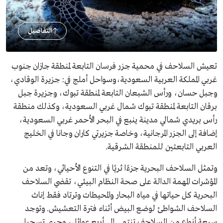
التفاصيل
تعيش السلاحف في محمية جزر فرسان التابعة لمنطقة جازان جنوب
غربي المملكة العربية السعودية،وسواحل أملج في: جزيرة الوقادي،
وجبل حسان، ورأس الشبعان التابعة لمنطقة تبوك، وجزيرة جبل
برقان التابعة لمنطقة تبوك شمال غربي السعودية، وكذلك منطقة
رأس بريدي شمالي مدينة ينبع في البحر الأحمر غربي السعودية،
إضافة إلى الجزر المرجانية، وخاصة جزيرتي كاران وجانا في الخليج
العربي التابعتين للمنطقة الشرقية.
وتمثل السلاحف البحرية جزءًا ثريًا في التنوع الأحيائي، وتعد من
المؤشرات المهمة الدالة على صحة النظام البيئي، تقضي السلاحف
البحرية كل حياتها في مياه البحار والمحيطات وترتاد فقط إناث
السلاحف الشواطئ لوضع البيض أثناء فترة التعشيش. وتوجد
سبعة أنواع من السلاحف تنتمي إلى أربع عوائل، وجرى تسجيل