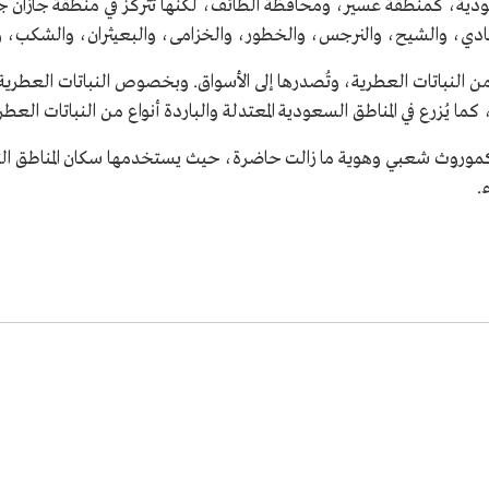
ودية، كمنطقة عسير، ومحافظة الطائف، لكنها تتركز في منطقة جازان ج
كادي، والشيح، والنرجس، والخطور، والخزامى، والبعيثران، والشكب، وا
طقة جازان نحو 800 طن سنويًّا من النباتات العطرية، وتُصدرها إلى الأسواق. وبخصوص النب
ا يُزرع في المناطق السعودية المعتدلة والباردة أنواع من النباتات الع
 كموروث شعبي وهوية ما زالت حاضرة، حيث يستخدمها سكان المناطق الت
.