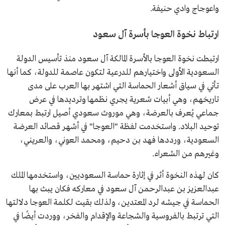
واعوجاج وادي حنيفة.
ارتباط نخوة العوجا بأسرة آل سعود
ارتبطت نخوة العوجا بالأسرة المالكة آل سعود منذ تأسيس الدولة
السعودية الأولى واختيارهم للدرعية لتكون عاصمة للدولة، كما أنها
تأتي في سياق أشعار الحماسة التي اشتهر بها العرب على مدى
تاريخهم، وهي أبيات شعرية يجري نظمها وترديدها في عرض
جماعي يُعرف بالعرضة، وهي موروث سعودي أصيل ارتبط بمعارك
توحيد البلاد. واستخدمت لفظة "العوجا" في أشهر قصائد العرضة
السعودية، ورددها فهد بن دحيم، ومحمد العوني، والعريني،
وغيرهم من الشعراء.
كان لهذه النخوة أثر في إثارة حماسة السعوديين، واستخدمها الملك
عبدالعزيز بن عبدالرحمن آل سعود في معاركه فكان يبث بها
الحماسة في جيشه لرد المعتدين، ولذلك بقيت لكلمة العوجا دلالتها
التي ترتبط بالفروسية والشجاعة والإقدام والفخر، ووردت أيضًا في