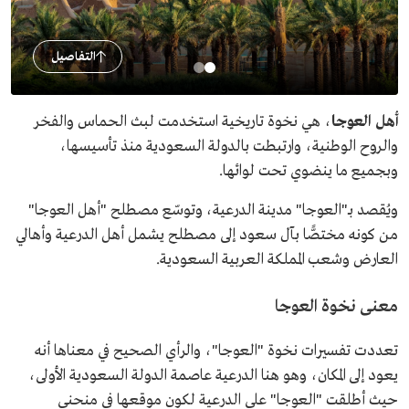
التفاصيل
أهل العوجا
، هي نخوة تاريخية استخدمت لبث الحماس والفخر
والروح الوطنية، وارتبطت بالدولة السعودية منذ تأسيسها،
وبجميع ما ينضوي تحت لوائها.
ويُقصد بـ"العوجا" مدينة الدرعية، وتوسّع مصطلح "أهل العوجا"
من كونه مختصًّا بآل سعود إلى مصطلح يشمل أهل الدرعية وأهالي
العارض وشعب المملكة العربية السعودية.
معنى نخوة العوجا
تعددت تفسيرات نخوة "العوجا"، والرأي الصحيح في معناها أنه
يعود إلى المكان، وهو هنا الدرعية عاصمة الدولة السعودية الأولى،
حيث أطلقت "العوجا" على الدرعية لكون موقعها في منحنى