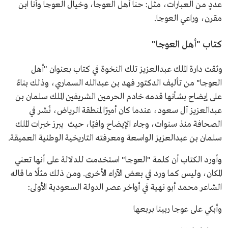
عددٍ من العبارات، مثل: حنا أهل العوجا، وخيال العوجا وأنا ابن
مقرن، وراعي العوجا.
كتاب "أهل العوجا"
وثقت دارة الملك عبدالعزيز تلك النخوة في كتاب بعنوان "أهل
العوجا" من تأليف الدكتور فهد بن عبدالله السماري، وذلك بناءً
على إيضاح بشأنها قدمه خادم الحرمين الشريفين الملك سلمان بن
عبدالعزيز آل سعود، عندما كان أميرًا لمنطقة الرياض، نُشر في
الصحافة منذ سنوات، وجاء الإيضاح وافيًا، حيث يبرز خبرات الملك
سلمان بن عبدالعزيز الواسعة ومعرفته التاريخية الوطنية العميقة.
وأورد الكتاب أن كلمة "العوجا" استخدمت للدلالة على أنها تعني
المكان، وليس كما ورد في بعض الآراء الأخرى. ومن ذلك مثلًا ما قاله
الشاعر محمد أبو نهية في أواخر عصر الدولة السعودية الأولى:
وأبكي على عوجا ربينا بربعها