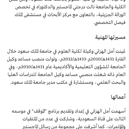
المنصب الحالي
عضو مجلس الشورى.
الكلية والجامعة نالت درجتي الماجستير والدكتوراه في تخصص
تاريخ التعيين
2024م.
الوراثة الجزيئية، بالتعاون مع مركز الأبحاث في مستشفى الملك
فيصل التخصصي.
مسيرتها المهنية
عُينت أمل الهزاني وكيلة لكلية العلوم في جامعة الملك سعود خلال
الفترة 1431هـ/2010م-1433هـ/2012م، وتولت منصب مساعد وكيل
الجامعة للشؤون التعليمية والأكاديمية عام 1431هـ/2010م، وفي
العام ذاته شغلت منصبي مساعد وكيل الجامعة للدراسات العليا
والبحث العلمي، ومستشارة في مكتب مدير جامعة الملك سعود.
أعمالها
أسهمت أمل الهزاني في إعداد وتقديم برنامج "الموقف" في موسمه
الثالث على قناة السعودية، وشاركت في عدد من الملتقيات
والمؤتمرات، كما أشرفت على مجموعة من رسائل الماجستير