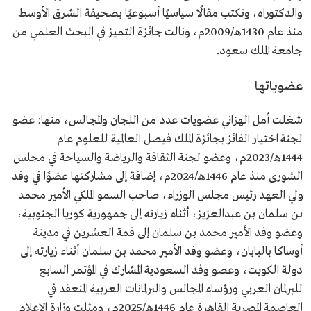
والدكتوراه، وتكتب مقالًا سياسيًا أسبوعيًا بصحيفة الشرق الأوسط
منذ عام 1430هـ/2009م، ونالت جائزة التميز في البحث العلمي من
جامعة الملك سعود.
عضوياتها
شغلت أمل الهزاني عضويات عدد من اللجان والمجالس، منها: عضو
لجنة اختيار الفائز بجائزة الملك فيصل العالمية للعلوم عام
1444هـ/2023م، وعضو لجنة الثقافة والرياضة والسياحة في مجلس
الشورى منذ عام 1446هـ/2024م، إضافة إلى مشاركتها عضوًا في وفد
ولي العهد رئيس مجلس الوزراء، صاحب السمو الملكي الأمير محمد
بن سلمان بن عبدالعزيز، أثناء زيارته إلى جمهورية كوريا الجنوبية،
وعضو وفد الأمير محمد بن سلمان إلى قمة العشرين في مدينة
أوساكا باليابان، وعضو وفد الأمير محمد بن سلمان أثناء زيارته إلى
دولة الكويت، وعضو وفد السعودية المشارك في المؤتمر السابع
للبرلمان العربي ورؤساء المجالس والبرلمانات العربية المنعقد في
العاصمة المصرية القاهرة عام 1446هـ/2025م، ومثلت وزارة الإعلام