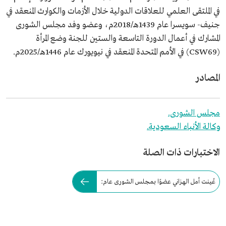
في الملتقى العلمي للعلاقات الدولية خلال الأزمات والكوارث المنعقد في
جنيف- سويسرا عام 1439هـ/2018م، وعضو وفد مجلس الشورى
المشارك في أعمال الدورة التاسعة والستين للجنة وضع المرأة
(CSW69) في الأمم المتحدة المنعقد في نيويورك عام 1446هـ/2025م.
المصادر
مجلس الشورى.
وكالة الأنباء السعودية.
الاختبارات ذات الصلة
عُينت أمل الهزاني عضوًا بمجلس الشورى عام: