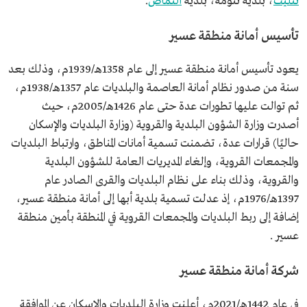
تثليث
، بلدية تنومة، بلدية
النماص
.
تأسيس أمانة منطقة عسير
يعود تأسيس أمانة منطقة عسير إلى عام 1358هـ/1939م، وذلك بعد
سنة من صدور نظام أمانة العاصمة والبلديات عام 1357هـ/1938م،
ثم توالت عليها تطورات عدة حتى عام 1426هـ/2005م، حيث
أصدرت وزارة الشؤون البلدية والقروية (وزارة البلديات والإسكان
حاليًا) قرارات عدة، تضمنت تسمية أمانات المناطق، وارتباط البلديات
والمجمعات القروية، وإلغاء المديريات العامة للشؤون البلدية
والقروية، وذلك بناء على نظام البلديات والقرى الصادر عام
1397هـ/1976م، إذ عدلت تسمية بلدية أبها إلى أمانة منطقة عسير،
إضافة إلى ربط البلديات والمجمعات القروية في المنطقة بأمين منطقة
عسير .
شركة أمانة منطقة عسير
في عام 1442هـ/2021م، أعلنت وزارة البلديات والإسكان عن الموافقة