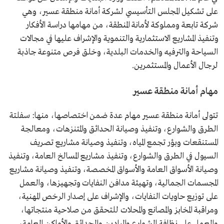
على تشكيل المجلس التأسيسي لشركة أمانة منطقة عسير، وهي
شركة تابعة ومملوكة لأمانة المنطقة، من مهامها دراسة الأفكار
وتنفيذ المشاريع الاستثمارية والتنموية والإشراف عليها في مجالات
السياحة والترفيه والخدمات البلدية، وخلق فرص متنوعة جاذبة
لرجال الأعمال والمستثمرين.
مهام أمانة منطقة عسير
تتولى أمانة منطقة عسير مهام عدة ضمن اختصاصها، منها: سفلتة
الطرق والشوارع، وتنفيذ وصيانة الحدائق والمتنزهات، ومعالجة
المستنقعات وبؤر تجمع المياه، وتنفيذ وصيانة مشاريع تصريف
السيول في الطرق والشوارع، وتنفيذ مشاريع المسالخ العامة، وتنفيذ
وصيانة الأسواق العامة والأسواق المخصصة، وتنفيذ وصيانة مشاريع
المجسمات الجمالية، وتهيئة مدافن النفايات وتجهيزها، والعمل
على توزيع حاويات النفايات، والإشراف على إصدار الرخص المهنية،
ومراقبة المخابز والمصانع والمحلات للتحقق من صلاحية منتجاتها،
والعمل على نظافة الشوارع والميادين والحدائق والأماكن العامة،