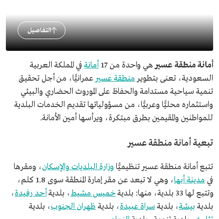
التفاصيل
أمانة منطقة عسير
هي واحدة من 17
أمانة
في المملكة العربية
السعودية، تعنى بتطوير
منطقة عسير
عمرانيًّا، من أجل تحقيق
تنمية سياحية مستدامة والحفاظ على الموروث الحضاري والبيئي
واستثماره محليًّا وعربيًّا، من مسؤولياتها تقديم الخدمات البلدية
للمواطنين والمقيمين بطرق مبتكرة، ويرأسها أمين الأمانة.
تبعية أمانة منطقة عسير
تتبع أمانة منطقة عسير تنظيميًّا
وزارة البلديات والإسكان
، ومقرها
في
مدينة أبها
، وهي لا تبعد عن مقر إمارة المنطقة سوى 1.8 كلم،
وتتبع لها 33 بلدية، منها: بلدية
خميس مشيط
، بلدية
أحد رفيدة
،
بلدية
بيشة
، بلدية
سراة عبيدة
، بلدية
ظهران الجنوب
، بلدية