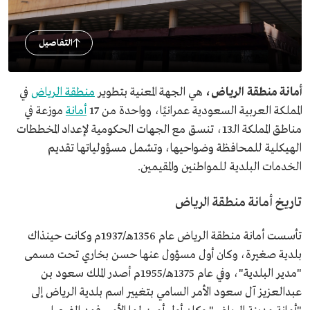
التفاصيل
أمانة منطقة الرياض،
هي الجهة المعنية بتطوير
منطقة الرياض
في
المملكة العربية السعودية عمرانيًا، وواحدة من 17
أمانة
موزعة في
مناطق المملكة الـ13، تنسق مع الجهات الحكومية لإعداد المخططات
الهيكلية للمحافظة وضواحيها، وتشمل مسؤولياتها تقديم
الخدمات البلدية للمواطنين والمقيمين.
تاريخ أمانة منطقة الرياض
تأسست أمانة منطقة الرياض عام 1356هـ/1937م وكانت حينذاك
بلدية صغيرة، وكان أول مسؤول عنها حسن بخاري تحت مسمى
"مدير البلدية"، وفي عام 1375هـ/1955م أصدر الملك سعود بن
عبدالعزيز آل سعود الأمر السامي بتغيير اسم بلدية الرياض إلى