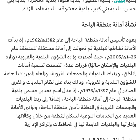
بلدية
المندق
، بلدية العقيق، بلدية قلوة، بلدية الحجرة، بلدية بني
حسن، بلدية بني كبير، بلدية معشوقة، بلدية غامد الزناد.
نشأة أمانة منطقة الباحة
يعود تأسيس أمانة منطقة الباحة إلى عام 1382هـ/1962م، إذ بدأت
الأمانة نشاطها كبلدية ثم تحولت إلى أمانة مستقلة للمنطقة عام
1426هـ/2005م، حيث أصدرت وزارة الشؤون البلدية والقروية (وزارة
البلديات والإسكان حاليًا) قرارات عدة، تضمنت تسمية أمانات
المناطق، وارتباط البلديات والمجمعات القروية، وإلغاء المديريات العامة
للشؤون البلدية والقروية، وذلك بناء على نظام البلديات والقرى
الصادر في عام 1397هـ/1976م، إذ عدل اسم تعديل مسمى بلدية
منطقة الباحة إلى أمانة منطقة الباحة، إضافة إلى ربط البلديات
والمجمعات القروية في المنطقة بأمين منطقة الباحة، وتؤدي الأمانة
العديد من الخدمات النوعية لسكان المنطقة من خلال وكالاتها
وإداراتها والبلديات التابعة لها في المحافظات والمراكز الإدارية.