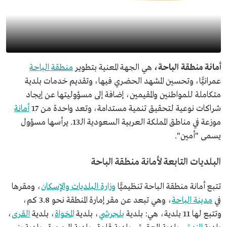
أمانة منطقة الباحة،
هي الجهة المعنية بتطوير
منطقة الباحة
عمرانيًّا، وتحسين المشهد الحضري فيها، وتقديم خدمات بلدية
متكاملة للمواطنين والمقيمين، إضافة إلى مسؤوليتها عن إيجاد
شراكات نوعية لتحقيق تنمية مستدامة، وتعد واحدة من 17
أمانة
موزعة في مناطق المملكة العربية السعودية الـ13. يرأسها مسؤول
يسمى "أمين".
البلديات التابعة لأمانة منطقة الباحة
تتبع أمانة منطقة الباحة تنظيميًّا
وزارة البلديات والإسكان
، ومقرها
في
مدينة الباحة
، وهي تبعد عن مقر إمارة المنطقة نحو 3.8 كم،
وتتبع لها 11 بلدية، هي: بلدية
بلجرشي
، بلدية
المخواة
، بلدية
القرى
،