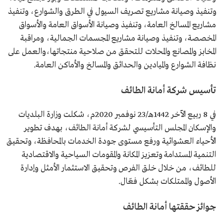
وتنفيذ وصيانة مشاريع تصريف السيول في الطرق والشوارع، وتنفيذ
مشاريع المسالخ العامة، وتنفيذ وصيانة الأسواق العامة والأسواق
المخصصة، وتنفيذ وصيانة مشاريع المجسمات الجمالية، ومراقبة
المخابز والمصانع والمحلات للتحقق من صلاحية منتجاتها،والعمل على
نظافة الشوارع والميادين والحدائق والمسالخ والأماكن العامة.
تأسيس شركة أمانة الطائف
في 8 ربيع الآخر 1442هـ/23 نوفمبر 2020م، شكلت وزارة البلديات
والإسكان المجلس التأسيسي لشركة أمانة الطائف، بهدف تطوير
الأحياء العشوائية ورفع مستوى جودة الخدمات بالمحافظة، وتحقيق
التنمية المستدامة وتعزيز المكانة والمقومات السياحية والاقتصادية
للطائف، من خلال خلق الفرص وتحقيق الاستثمار الأمثل وإدارة
الأصول والممتلكات بشكل فعّال.
جوائز حققتها أمانة الطائف