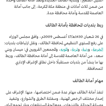
السيل الصغير، وبلدية الطائف الجديدة.وتعد أمانة الطائف واحدة
من ضمن ثلاث أمانات في منطقة مكة المكرمة، إلى جانب أمانة
العاصمة المقدسة وأمانة محافظة جدة.
ربط بلديات المحافظة بأمانة الطائف
في 26 شعبان 1430هـ/17 أغسطس 2009م، وافق مجلس الوزراء
على رفع المستوى التنظيمي لمحافظة الطائف، ونقل ارتباطات بلديات:
الخرمة
، و
رنية
، و
تربة
، و
المويه
، والمجمعين القرويين في: ميسان وبني
سعد، من أمانة العاصمة المقدسة إلى أمانة محافظة الطائف، وربط
بها ما ينشأ من بلديات مستقبلًا داخل نطاق الإشراف الإداري
للمحافظة.
مهام أمانة الطائف
تنفذ أمانة الطائف مهام عدة ضمن اختصاصها، منها: الإشراف على
إصدار مختلف الرخص المهنية، وسفلتة الطرق والشوارع، وتنفيذ
وصيانة الحدائق والمتنزهات، ومعالجة المستنقعات وبؤر تجمع المياه،