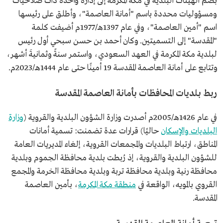
بضم الهيئات البلدية في مكة المكرمة إلى إدارة واحدة ذات صلاحيات
ومسؤوليات محددة باسم "أمانة العاصمة"، وأطلق على رئيسها
اسم "أمين العاصمة"، وفي عام 1397هـ/1977م أضيفت كلمة
"المقدسة" إلى التسميتين. وكان أحمد بن حسن سبحي أول رئيس
لبلدية مكة المكرمة في العهد السعودي، واستمر سنةً وثمانيةَ أشهر،
وتتابع على أمانة العاصمة المقدسة 19 أمينًا حتى عام 1444هـ/2023م.
ربط بلديات المحافظات بأمانة العاصمة المقدسة
في عام 1426هـ/2005م أصدرت وزارة الشؤون البلدية والقروية (
وزارة
البلديات والإسكان
حاليًا) قرارات عدة تضمنت: تسمية أمانات
المناطق، ارتباط البلديات والمجمعات القروية، إلغاء المديريات العامة
للشؤون البلدية والقروية، إذ رُبطت بلدية محافظة الجموم وبلدية
محافظة رنية وبلدية محافظة تربة وبلدية محافظة الخرمة والمجمع
القروي بالمويه، الواقعة في
منطقة مكة المكرمة
، بأمين العاصمة
المقدسة.