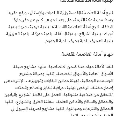
تبعية أمانة العاصمة المقدسة
تتبع أمانة العاصمة المقدسة وزارة البلديات والإسكان، ويقع مقرها
وسط مدينة مكة المكرمة، على بعد نحو 1.8 كلم عن مقر إمارة
المنطقة، تتبع أمانةَ العاصمة المقدسة 16 بلدية فرعية، منها: بلدية
أجياد، بلدية الشرائع، بلدية المسفلة، بلدية مدركة، بلدية العزيزية،
بلدية العمرة، بلدية بحرة، بلدية الجموم.
مهام أمانة العاصمة المقدسة
تنفذ الأمانة مهام عدة ضمن اختصاصها، منها: مشاريع صيانة
الأسواق العامة والأسواق المخصصة، تنفيذ وصيانة مشاريع
المجسمات الجمالية، تهيئة مدافن النفايات وتجهيزها، الإشراف على
إصدار مختلف الرخص المهنية، مراقبة المخابز والمصانع والمحلات
للتحقق من صلاحية منتجاتها، العمل على نظافة الشوارع والميادين
والحدائق والمسالخ والأماكن العامة، سفلتة الطرق والشوارع، تنفيذ
الحدائق والمتنزهات وصيانتها، تنفيذ مشاريع تصريف السيول في
الطرق والشوارع وصيانتها.