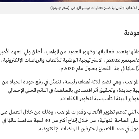
ألعاب الإلكترونية ضمن فعاليات موسم الرياض. (سعوديبيديا)
عودية
قها وتعدد فعالياتها وظهور العديد من المواهب، أطلق ولي العهد الأمير
محمد بن سلمان بن عبدالعزيز، في صفر 1444هـ/سبتمبر 2022م، الاستراتيجية الوطنية للألعاب والرياضات الإلكترونية،
يًا في هذا القطاع بحلول عام 2030م.
دى المواهب، وهي تضم ثلاثة أهداف رئيسة، تتمثّل في رفع جودة الحياة من
 جديدة، وتحقيق أثر اقتصادي بالمساهمة في الناتج المحلي الإجمالي
 التي تدعم تطوير الألعاب وقدرات المواهب، وذلك من خلال العمل على
الوصول إلى الريادة العالمية وتعزيز مكانة المملكة على الساحة الدولية، من خلال إنتاج أكثر من 30 لعبة منافسة عالميًا في
 في عدد اللاعبين المحترفين للرياضات الإلكترونية.