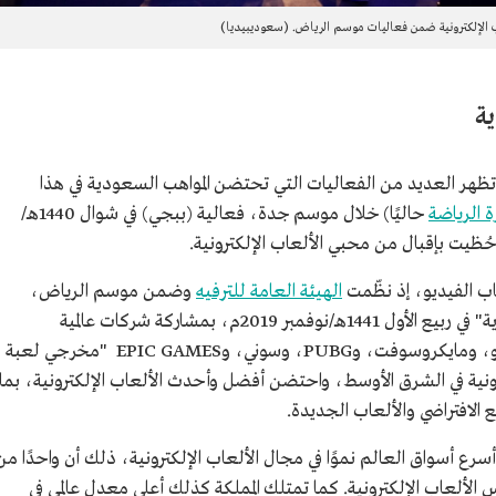
الإلكترونية ضمن فعاليات موسم الرياض. (سعوديبيديا)
ية
ت تظهر العديد من الفعاليات التي تحتضن المواهب السعودية في هذا
ة الرياضة
حاليًا) خلال موسم جدة، فعالية (ببجي) في شوال 1440هـ/
ب الفيديو، إذ نظّمت
الهيئة العامة للترفيه
وضمن موسم الرياض،
مهرجان الألعاب الإلكترونية "إنسومنيا السعودية" في ربيع الأول 1441هـ/نوفمبر 2019م، بمشاركة شركات عالمية
متخصصة في عالم الألعاب الإلكترونية: نينتيندو، ومايكروسوفت، وPUBG، وسوني، وEPIC GAMES "مخرجي لعبة
ونية في الشرق الأوسط، واحتضن أفضل وأحدث الألعاب الإلكترونية، بما
 الافتراضي والألعاب الجديدة.
سرع أسواق العالم نموًا في مجال الألعاب الإلكترونية، ذلك أن واحدًا من
لألعاب الإلكترونية. كما تمتلك المملكة كذلك أعلى معدل عالمي في