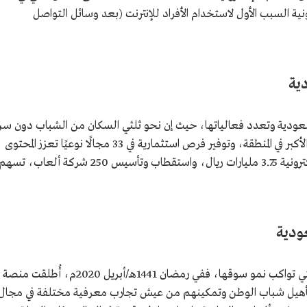
رونية السبب الأول لاستخدام الأفراد للإنترنت (بعد وسائل التواصل
ية
السعودية وتعدد فعالياتها، حيث إن نحو ثلثي السكان من الشباب دون س
30 عامًا، وذلك ما جعل السوق السعودي هو الأكبر في المنطقة، وتوفير فرص استثمارية في 33 مجالًا نوعيًا تعزز المحتوى
المحلي في القطاع، وبلغ الإنفاق على الألعاب الإلكترونية 3.75 مليارات ريال، واستقطاب وتأسيس 250 شركة ألعاب، تسه
ودية
شهد قطاع ألعاب الفيديو عديدًا من المبادرات التي تواكب نمو سوقها، ففي رمضان 1441هـ/أبريل 2020م، أُطلقت منصة
نوعية تهدف إلى تأهيل شباب الوطن وتمكينهم من عيش تجارب معرفية مختلفة في مجال