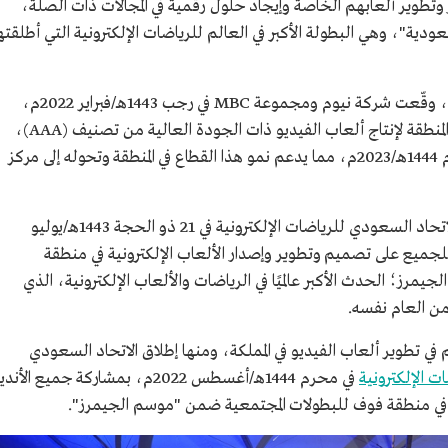
ر وتطوير ألعابهم الخاصة وإيجاد حلول رقمية في المجالات ذات الصلة،
ة"، وهي البطولة الأكبر في العالم للرياضات الإلكترونية التي أطلقته
في إطار الجهود لتطوير ألعاب الفيديو في المملكة، وقّعت شركة نيوم ومجموعة MBC في رجب 1443هـ/فبراير 2022م،
اتفاقية مشروع مشترك لإطلاق أول استوديو في المنطقة لإنتاج ألعاب الفيديو ذات الجودة العالية من تصنيف (AAA)،
ويتوقع تدشينه في مركز نيوم الإعلامي خلال عام 1444هـ/2023م، مما يدعم نمو هذا القطاع في المنطقة وتحوله إلى مركز
سعيًا لاكتشاف المواهب وتطوير قدراتهم، بادر الاتحاد السعودي للرياضات الإلكترونية في 21 ذو الحجة 1443هـ/يوليو
 للجميع على تصميم وتطوير وإصدار الألعاب الإلكترونية في منطقة
 Nine66 ضمن موسم الجيمرز؛ الحدث الأكبر عالميًا في الرياضات والألعاب الإلكترونية، الذي
 من العام نفسه.
ي تطوير ألعاب الفيديو في المملكة، ومنها إطلاق الاتحاد السعودي
ت الإلكترونية
في محرم 1444هـ/أغسطس 2022م، بمشاركة جميع الأند
ها في منطقة فوف للبطولات المجتمعية ضمن "موسم الجيمرز".