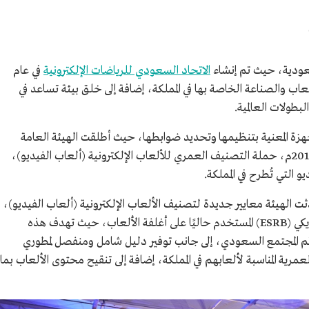
عودية، حيث تم إنشاء
الاتحاد السعودي للرياضات الإلكترونية
في عام
ع الألعاب والصناعة الخاصة بها في المملكة، إضافة إلى خلق بيئة تساعد في
بطولات العالمية.
أجهزة المعنية بتنظيمها وتحديد ضوابطها، حيث أطلقت الهيئة العامة
للإعلام المرئي والمسموع في صفر 1438هـ/نوفمبر 2016م، حملة التصنيف العمري للألعاب الإلكترونية (ألعاب الفيديو)،
 التي تُطرح في المملكة.
ت الهيئة معايير جديدة لتصنيف الألعاب الإلكترونية (ألعاب الفيديو)،
ليكون البديل للتصنيف الأوروبي (PEGI) والأمريكي (ESRB) المستخدم حاليًا على أغلفة الألعاب، حيث تهدف هذه
ئم المجتمع السعودي، إلى جانب توفير دليل شامل ومنفصل لمطوري
رية المناسبة لألعابهم في المملكة، إضافة إلى تنقيح محتوى الألعاب بما