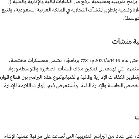
رامج تدريبية وتعليمية ترفع من الكفايات المالية والإدارية والفنية في
 وتنمية وتطوير المنشآت التجارية في المملكة العربية السعودية، وتتبع
لمتوسطة.
مية منشآت
فاق عدد البرامج التي قدمتها أكاديمية منشآت حتى عام 1446هـ/2024م، 778 برنامجًا، تشمل معسكرات مختصة،
ستمرة التي تهدف إلى تمكين ملاك المنشآت الصغيرة والمتوسطة ورواد
ر الكفاءات الإدارية والمالية والفنية.وتتوع هذه البرامج بين قطاع الموارد
ص المحاسبة والإدارة المالية، وتُستعرض فيها المهارات اللازمة للإدارة
ت
 على عدد من البرامج التدريبية التي تُساعد على مراقبة عملية الإنتاج