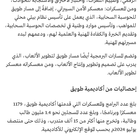
الرقمي، وتقييم الثغرات، واختبار الاختراق والاستجابة للحوادث،
ومن المعسكرات: معسكر الأمن السيبراني، إضافةً إلى مسار طويق
للحوسبة السحابية، الذي يعمل على تأسيس نظام بيئي محلي
للمواهب، وتأسيس موارد وطنية في تخصصات الحوسبة السحابية،
وتقديم الخبرة والكفاءة المهنية والعلمية لهم، ودعمهم لبدء
مسيرتهم المهنية.
وتضم المسارات البرمجية أيضًا مسار طويق لتطوير الألعاب، الذي
يدرب على تصميم وتطوير وإنتاج الألعاب، ومن معسكراته معسكر
تطوير الألعاب.
إحصائيات من أكاديمية طويق
بلغ عدد البرامج والمعسكرات التي قدمتها أكاديمية طويق، 1179
معسكرًا وبرنامجًا، وبلغ عدد المسجلين نحو 1.4 مليون طالب
وطالبة، وتخرج منها أكثر من 15 ألف متدرب، وذلك حتى منتصف
يوليو 2024م بحسب الموقع الإلكتروني للأكاديمية.