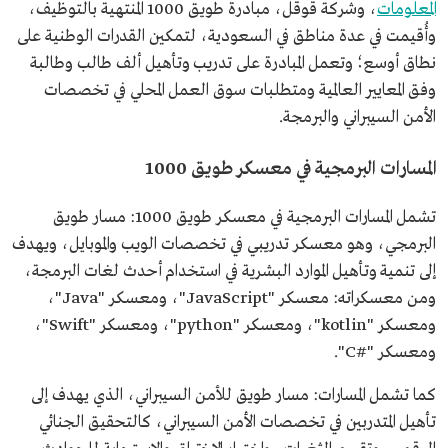
المعلومات
، وشركة قوقل، مبادرة طويق 1000 المنتهية بالتوظيف،
وأُقيمت في عدة مناطق في السعودية، لتمكين القدرات الوطنية على
نطاق أوسع؛ وتعمل المبادرة على تدريب وتأهيل ألف طالب وطالبة
وفق المعايير العالمية ومتطلبات سوق العمل المحلي في تخصصات
الأمن السيبراني والبرمجة.
المسارات البرمجية في معسكر طويق 1000
تشمل المسارات البرمجية في معسكر طويق 1000: مسار طويق
البرمجي، وهو معسكر تدريبي في تخصصات الويب والموبايل، ويهدف
إلى تنمية وتأهيل الموارد البشرية في استخدام أحدث لغات البرمجة،
ومن معسكراته: معسكر "JavaScript"، ومعسكر "Java"،
ومعسكر "kotlin"، ومعسكر "python"، ومعسكر "Swift"،
ومعسكر "#C".
كما تشمل المسارات: مسار طويق للأمن السيبراني، الذي يهدف إلى
تأهيل المتدربين في تخصصات الأمن السيبراني، كالتحقيق الجنائي