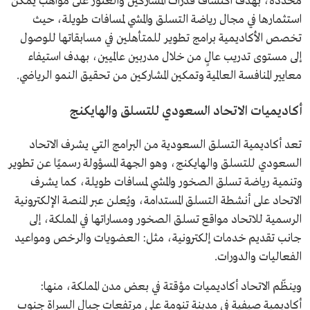
محددة، بهدف اكتشاف قدرات المشاركين والعثور على مواهب يُمكن
استثمارها في مجال رياضة التسلق والمشي لمسافات طويلة، حيث
تخصص الأكاديمية برامج تطوير للمتأهلين في مسابقاتها للوصول
إلى مستوى تدريب عالٍ من خلال مدربين عالميين، بهدف استيفاء
معايير المنافسة العالمية وتمكين المشاركين من تحقيق النمو الرياضي.
أكاديميات الاتحاد السعودي للتسلق والهايكنج
تعد أكاديمية التسلق السعودية من البرامج التي يشرف الاتحاد
السعودي للتسلق والهايكنج، وهو الجهة المسؤولة رسميًا عن تطوير
وتنمية رياضة تسلق الصخور والمشي لمسافات طويلة، كما يشرف
الاتحاد على أنشطة التسلق المستدامة، ويُعلن عبر المنصة الإلكترونية
الرسمية للاتحاد مواقع تسلق الصخور ومساراتها في المملكة، إلى
جانب تقديم خدمات إلكترونية، مثل: العضويات والرخص ومواعيد
الفعاليات والدورات.
وينظّم الاتحاد أكاديميات مؤقتة في بعض مدن المملكة، منها:
أكاديمية صيفية في مدينة تنومة على مرتفعات جبال السراة جنوب