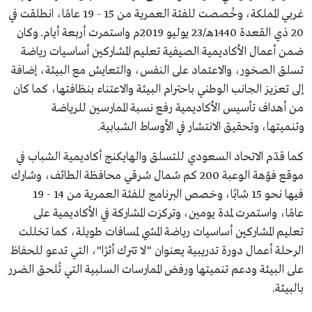
غربي المملكة، وخُصصت للفئة العمرية من 15 - 19 عامًا، انطلقت في
20 ذي القعدة 1440هـ/23 يوليو 2019م واستمرت أربعة أيام. وكان
ضمن أعمال الأكاديمية الصيفية تعليم المشاركين أساسيات رياضة
تسلق الصخور، والاعتماد على النفس، والتعايش مع البيئة، إضافة
إلى تعزيز الجانب الوطني باحترام البيئة والاعتناء بنظافتها، كما كان
من أهداف تأسيس الأكاديمية رفع نسبة الممارسين للرياضة
وتنميتها، وتحقيق الانتشار في الأوساط الشبابية.
كما قدّم الاتحاد السعودي للتسلق والهايكنج أكاديمية الشباب في
موقع فوّهة الوعبة 200 كم شمال شرقي محافظة الطائف، وشارك
فيها نحو 15 شابًا، وخصص البرنامج للفئة العمرية من 14 - 19
عامًا، واستمرت لمدة يومين، وتركزت المشاركة في الأكاديمية على
تعليم المشاركين أساسيات رياضة المشي لمسافات طويلة، كما تخللت
الرحلة أعمال دورة تدريبية يعنوان "لا تترك أثرًا"، التي تدعو للحفاظ
على البيئة ودعم تنميتها ورفض الممارسات السلبية التي تُلحق الضرر
بالبيئة.