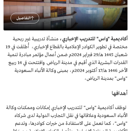
التفاصيل
أكاديمية "واس" للتدريب الإخباري،
منشأة تدريبية غير ربحية
مختصة في تطوير الكوادر الإعلامية بالقطاع الإخباري، أُطلقت في 19
شعبان 1445 هـ/29 فبراير 2024م ضمن أعمال مؤتمر مبادرة تنمية
القدرات البشرية الذي أقيم في مدينة الرياض. وافتتحت في 14 ربيع
الآخر 1446 هـ/17 أكتوبر 2024م، بمبنى وكالة الأنباء السعودية
"واس" بمدينة الرياض،
أهدافها
توظف أكاديمية "واس" للتدريب الإخباري إمكانات وممكنات وكالة
الأنباء السعودية وعلاقاتها في نقل التجارب الدولية لدى شركاء
"واس"، كما تعمل على الاستفادة من خبرات كوادرها، وتدعم