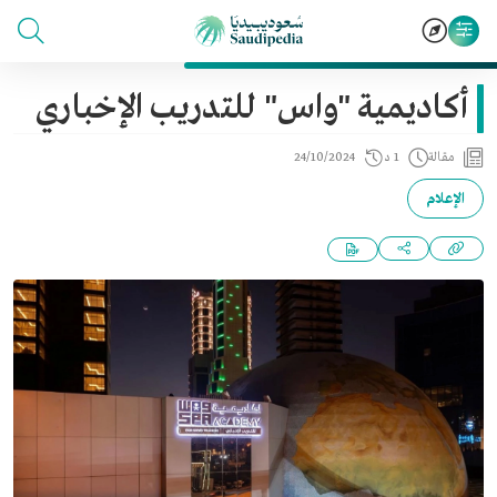
أكاديمية "واس" للتدريب الإخباري
مقالة
1 د
24/10/2024
الإعلام