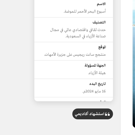
الاسم
أسبوع البحر الأحمر للموضة.
التصنيف
حدث ثقافي واقتصادي عالمي في مجال
صناعة الأزياء في السعودية.
الموقع
منتجع سانت ريجيس على جزيرة الأمهات.
الجهة المسؤولة
هيئة الأزياء.
تاريخ البدء
16 مايو 2024م.
المدة
3 أيام.
استشهاد أكاديمي
مصممون مشاركون
هادية غالب، ونيلو، وسارة التويم،
وياسمينا كيو، وتيما عابد.