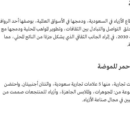
ة
الأزياء في السعودية، ودمجها في الأسواق العالمية، بوصفها أحد الرواف
لق التواصل والتبادل بين الثقافات، وتطوير المواهب المحلية ودمجها مع
الساحة الدولية، بما يتوافق مع رؤية السعودية 2030، في إثراء الجانب الثقافي الذي يشكل جزءًا من الناتج المحلي، مما
ة.
لأحمر للموضة
شاركت في أسبوع البحر الأحمر للموضة 7 علامات تجارية، منها 5 علامات تجارية سعودية، واثنتان أجنبيتان. واحتضن
عة من: المجوهرات، والملابس الجاهزة، وأزياء للمنتجعات صممت من
 في مجال صناعة الأزياء.