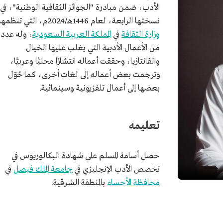
الأدب، ضمن مبادرة "الجوائز الثقافية الوطنية"، في
نسختها الرابعة، لعام 1446هـ/2024م، التي تنظمها
وزارة الثقافة
في
المملكة العربية السعودية
، وله عدد
من الأعمال الأدبية التي يغلب عليها الخيال
والفانتازيا، وحققت أعماله انتشارًا محليًّا وعربيًّا،
وترجمت بعض أعماله إلى لغات أخرى، كما حُوّل
بعضها إلى أعمال تلفزيونية وسينمائية.
تعليمه
حصل أسامة المسلم على شهادة البكالوريوس في
تخصص الأدب الإنجليزي في
جامعة الملك فيصل
في
محافظة الأحساء
بالمنطقة الشرقية.