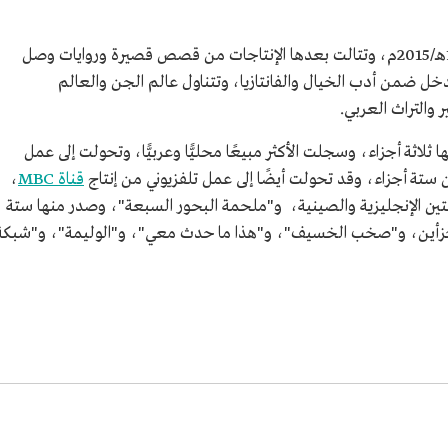
 الملك
أصدر أسامة المسلم أول أعماله الأدبية عام 1436هـ/2015م، وتتالت بعدها الإنتاجات من قصص قصيرة وروايات وصل
، التي تدخل ضمن أدب الخيال والفانتازيا، وتتناول عالم الجن والعالم
 الثقافية
ر والتراث العربي.
ثلاثة أجزاء، وسجلت الأكثر مبيعًا محليًّا وعربيًّا، وتحولت إلى عمل
تة أجزاء، وقد تحولت أيضًا إلى عمل تلفزيوني من إنتاج
قناة MBC
،
 ترجمت إلى اللغتين الإنجليزية والصينية، و"ملحمة البحور السبعة"، وصدر منها ستة
 جزأين، و"صخب الخسيف"، و"هذا ما حدث معي"، و"الوليمة"، و"شبكة