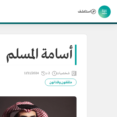
استكشف
أسامة المسلم
شخصيات
2 د
17/11/2024
مثقفون وفنانون