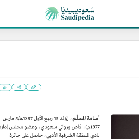
أسامة المسلّم
، (وُلد 15 ربيع الأول 1397هـ/5 مارس
1977م)، قاص وروائي سعودي، وعضو مجلس إدارة
نادي المنطقة الشرقية الأدبي، حاصل على جائزة