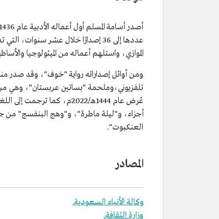
المجال المهني
قاص وروائي سعودي.
المؤهل العلمي
بكالوريوس أدب إنجليزي من جامعة
فيصل.
عددها إلى 36 إصدارًا خلال عشر سنوات
من الجوائز
جائزة الأدب، ضمن مبادرة "الجوائز
الموازي، واستلهم أعماله من الميثولوجيا والأساطي
الوطنية"، في نسختها الرابعة.
من أعماله
بساتين عربستان.
ومن أوائل إصداراته رواية "خوف"، وقد صدر منها 
خوف.
تلفزيوني،وملحمة "بساتين عربستان"، وهي من س
الوليمة.
ملحمة البحور السبعة.
عُرض عام 1444هـ/2022م، كما
ليلة ماطرة.
أجزاء، و"ليلة ماطرة"، و"وهج البنفسج" من
العنكبوت".
المصادر
وكالة الأنباء السعودية.
وزارة الثقافة.