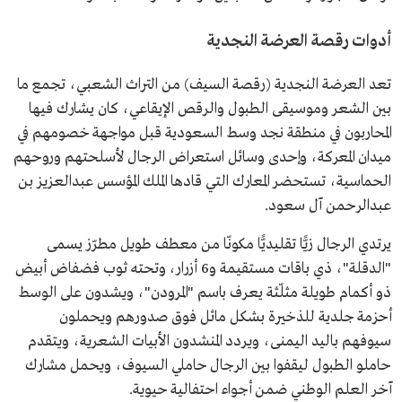
أدوات رقصة العرضة النجدية
تعد العرضة النجدية (رقصة السيف) من التراث الشعبي، تجمع ما
بين الشعر وموسيقى الطبول والرقص الإيقاعي، كان يشارك فيها
المحاربون في منطقة نجد وسط السعودية قبل مواجهة خصومهم في
ميدان المعركة، وإحدى وسائل استعراض الرجال لأسلحتهم وروحهم
الحماسية، تستحضر المعارك التي قادها الملك المؤسس عبدالعزيز بن
عبدالرحمن آل سعود.
يرتدي الرجال زيًّا تقليديًّا مكونّا من معطف طويل مطرّز يسمى
"الدقلة"، ذي باقات مستقيمة و6 أزرار، وتحته ثوب فضفاض أبيض
ذو أكمام طويلة مثلّثة يعرف باسم "المرودن"، ويشدون على الوسط
أحزمة جلدية للذخيرة بشكل مائل فوق صدورهم ويحملون
سيوفهم باليد اليمنى، ويردد المنشدون الأبيات الشعرية، ويتقدم
حاملو الطبول ليقفوا بين الرجال حاملي السيوف، ويحمل مشارك
آخر العلم الوطني ضمن أجواء احتفالية حيوية.