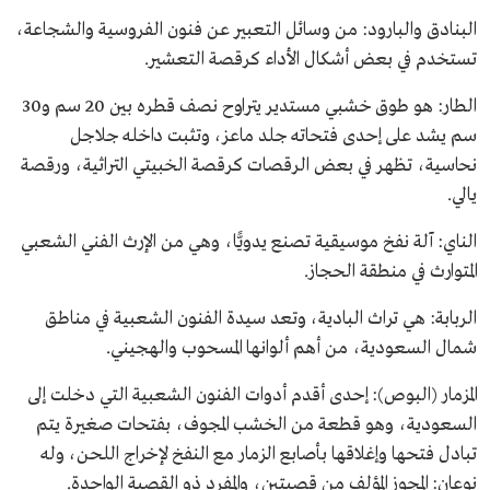
البنادق والبارود: من وسائل التعبير عن فنون الفروسية والشجاعة،
تستخدم في بعض أشكال الأداء كرقصة التعشير.
الطار: هو طوق خشبي مستدير يتراوح نصف قطره بين 20 سم و30
سم يشد على إحدى فتحاته جلد ماعز، وتثبت داخله جلاجل
نحاسية، تظهر في بعض الرقصات كرقصة الخبيتي التراثية، ورقصة
يالي.
الناي: آلة نفخ موسيقية تصنع يدويًّا، وهي من الإرث الفني الشعبي
المتوارث في منطقة الحجاز.
الربابة: هي تراث البادية، وتعد سيدة الفنون الشعبية في مناطق
شمال السعودية، من أهم ألوانها المسحوب والهجيني.
المزمار (البوص): إحدى أقدم أدوات الفنون الشعبية التي دخلت إلى
السعودية، وهو قطعة من الخشب المجوف، بفتحات صغيرة يتم
تبادل فتحها وإغلاقها بأصابع الزمار مع النفخ لإخراج اللحن، وله
نوعان: المجوز المؤلف من قصبتين، والمفرد ذو القصبة الواحدة.