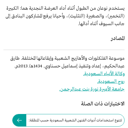
يستخدم نوعان من الطبول أثناء أداء العرضة النجدية هما: الكبيرة
(التخمير)، والصغيرة (التثليث)، وأحيانا يرفع المشاركون البنادق إلى
جانب السيوف أثناء أدائها.
المصادر
موسوعة الفلكلورات والأهازيج الشعبية وإيقاعاتها المختلفة. طارق
عبدالحكيم، إعداد وتنفيذ إسماعيل حسناوي. 1434هـ/ 2013م.
وكالة الأنباء السعودية.
روح السعودية.
جامعة الأميرة نورة بنت عبدالرحمن.
الاختبارات ذات الصلة
تتنوع استخدامات أدوات الفنون الشعبية السعودية حسب المنطقة: