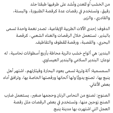
من الخشب أو المعدن وتُشد على طرفيها طبقتا جلد
رقيق، وتستخدم في رقصات عدة كرقصة الطنبورة، والبستة،
والقادري، والزير.
الدفوف: إحدى الآلات الطربية الإيقاعية، تصدر نغمة واحدة تسمى
بالبذير، تستعمل خلال الرقصات والغناء الشعبي، كرقصة
البحري، والقصبة، ورقصة المقطوف والتقاطيف.
البندير: هي ألواح خشب دائرية محاطة بأربع أسطوانات نحاسية، له
نوعان: البندير السلامي والبندير العيساوي.
السمسمية: آلة وترية تسمى بعود البحارة وقيثارتهم، اشتهر أهل
ينبع بها، تصنع يدويًّا ولها ألحانها ورقصتها الخاصة بها، وترافق أداء
بعض الأغاني.
الصنوج: تصنع من النحاس الرنان وحجمها صغير، يستعمل ضارب
الصنج زوجين منها، وتستخدم في بعض الرقصات مثل رقصة
العجل التي اشتهرت بها مدينة ينبع.