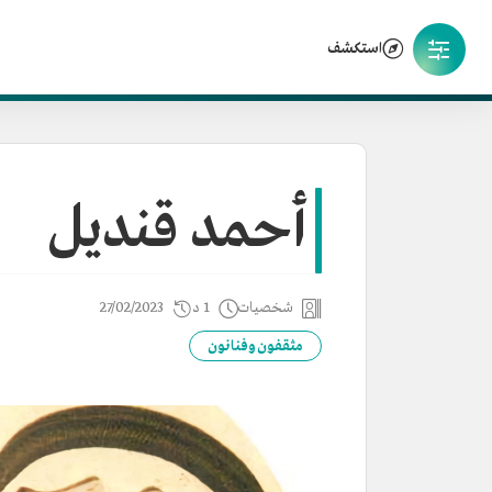
استكشف
أحمد قنديل
شخصيات
1 د
27/02/2023
مثقفون وفنانون