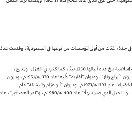
1355هـ/1937م، وتنقل بين عدد من الوظائف الحكومية، حتى عُين مديرًا عامًّا للحج لمدة 13 عامًا، وبعدها ترك العمل
لاد حاليًّا).
في جدة، عُدّت من أولى المؤسسات من نوعها في السعودية، وقدمت عددًا
نظم الشعر في عدد من الموضوعات، وله ملحمة إسلامية بلغ عدد أبياتها 1250 بيتًا، كما كتب في الغزل، والمديح،
والطبيعة، والوطنيات، وغيرها. ومن مؤلفاته: ديوان "أبراج ونار"، وديوان "أغاريد" طُبعا عام 1370هـ/1951م، ودیوان
"نار" صدر عام 1387هـ/1967م، وديوان "قريتي الخضراء" عام 1393هـ/1973م، وديوان "أبو عرّام والبشكة" عام
1397هـ/1977م، و"اللوحات" عام 1398هـ/1978م، و"الجبل الذي صار سهلًا" عام 1400هـ/1980م، و"نقر العصافير"، عا