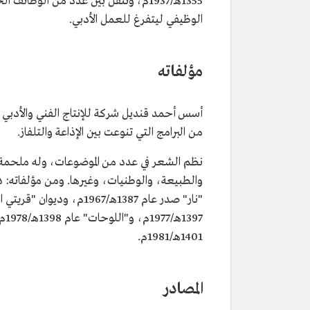
تاريخ الميلاد
1911م.
الوظيفي ليتفرغ للعمل الأدبي.
مكان الميلاد
مدينة جدة.
المجال المهني
الشعر والكتابة.
مؤلفاته
مناصب سابقة
رئيس تحرير صحيفة صوت الحجاز (الب
مدير عام الحج (سابقًا).
أسس أحمد قنديل شركة للإنتاج الفني والأدبي 
من البرامج التي تنوعت بين الإذاعة والتلفاز.
1401هـ/1981م.
المصادر