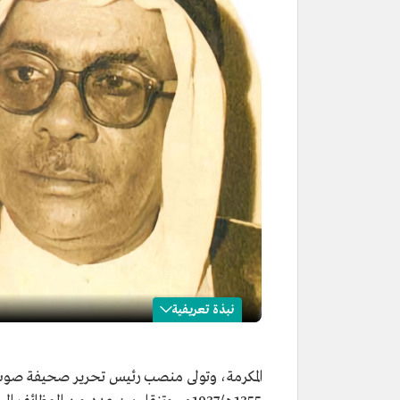
نبذة تعريفية
أحمد قنديل
المكرمة، وتولى منصب رئيس تحرير صحيفة صوت ال
الاسم
أحمد قنديل.