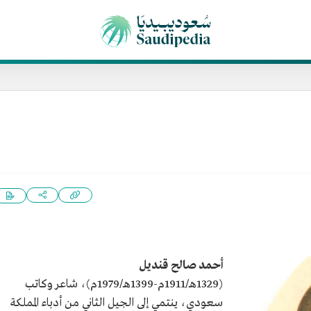
أحمد صالح قنديل
(1329هـ/1911م-1399هـ/1979م)، شاعر وكاتب
سعودي، ينتمي إلى الجيل الثاني من أدباء المملكة