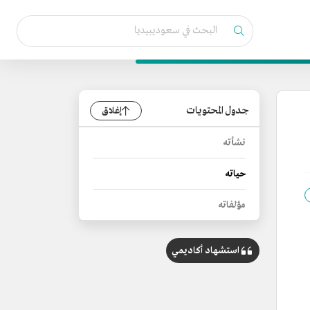
جدول المحتويات
إغلاق
نشأته
حياته
مؤلفاته
استشهاد أكاديمي