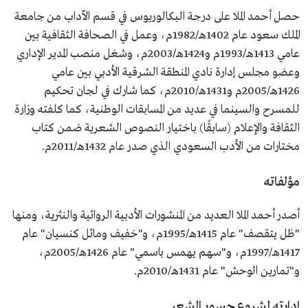
عضو مجلس إدارة نادي المنطقة الشرقية الأدبي.
حصل أحمد الملا على درجة البكالوريوس في قسم الآداب من جامعة
الملك سعود عام 1402هـ/1982م، وعمل في الصحافة الثقافية بين
عامي 1413هـ/1993م و1424هـ/2003م، وشغل منصب المدير الإداري
وعضو مجلس إدارة نادي المنطقة الشرقية الأدبي بين عامي
1426هـ/2005م و1431هـ/2010م، كما شارك في لجان تحكيم
للمسرح والسينما في عديد من المسابقات الوطنية، كما كلفته وزارة
الثقافة والإعلام (سابقًا) باختيار النصوص الشعرية ضمن كتاب
مختارات من الأدب السعودي الذي صدر عام 1432هـ/2011م.
مؤلفاته
أصدر أحمد الملا العديد من المنشورات الأدبية الروائية والنثرية، ومنها
"ظل يتقصف" عام 1415هـ/1995م، و"خفيف ومائل كنسيان" عام
1417هـ/1997م، و"سهم يهمس باسمي" عام 1426هـ/2005م،
و"تمارين الوحش" عام 1431هـ/2010م.
إدارته لمشروع جسور الشعر