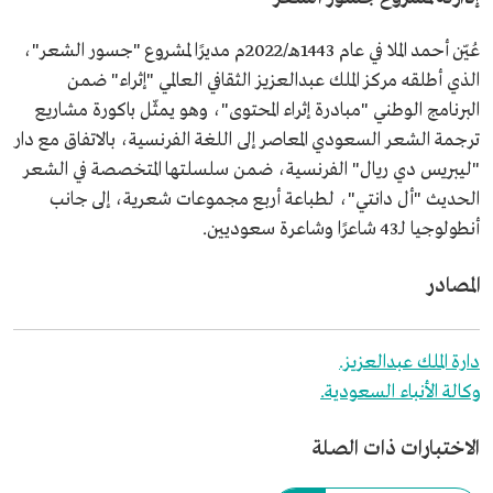
عُيّن أحمد الملا في عام 1443هـ/2022م مديرًا لمشروع "جسور الشعر"،
الذي أطلقه مركز الملك عبدالعزيز الثقافي العالمي "إثراء" ضمن
البرنامج الوطني "مبادرة إثراء المحتوى"، وهو يمثّل باكورة مشاريع
ترجمة الشعر السعودي المعاصر إلى اللغة الفرنسية، بالاتفاق مع دار
"ليبريس دي ريال" الفرنسية، ضمن سلسلتها المتخصصة في الشعر
الحديث "أل دانتي"، لطباعة أربع مجموعات شعرية، إلى جانب
أنطولوجيا لـ43 شاعرًا وشاعرة سعوديين.‏‏‏
المصادر
دارة الملك عبدالعزيز.
وكالة الأنباء السعودية.
الاختبارات ذات الصلة