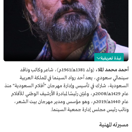
نبذة تعريفية
أحمد الملا
أحمد محمد الملا،
(ولد 1381هـ/1961م)، شاعر وكاتب وناقد
سينمائي سعودي، يعد أحد رواد السينما في المملكة العربية
الاسم
أحمد الملا.
السعودية، شارك في تأسيس وإدارة مهرجان "أفلام السعودية" منذ
تاريخ الميلاد
1961م.
عام 1429هـ/2008م، وعُيّن رئيسًا لمبادرة الأرشيف الوطني للأفلام
المجال المهني
شاعر، وكاتب، وناقد سينمائي.
عام 1440هـ/2019م، وهو مؤسس ومدير مهرجان بيت الشعر،
المؤهلات العلمية
البكالوريوس من قسم الآداب في جامعة الملك سعود.
ونائب رئيس مجلس إدارة جمعية السينما.
الحياة العملية
مؤسس ومدير مهرجان أفلام السعودية.
رئيس مبادرة الأرشيف الوطني للأفلام.
مسيرته المهنية
نائب رئيس مجلس إدارة جمعية السينما.
مدير مشروع جسور الشعر.