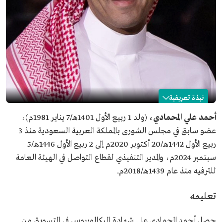
نبذة تعريفية
أحمد المحمادي
أحمد علي المحمادي،
(ولد 1 ربيع الأول 1401هـ/7 يناير 1981م)،
عضو سابق في مجلس الشورى بالمملكة العربية السعودية منذ 3
الاسم
أحمد المحمادي.
ربيع الأول 1442هـ/20 أكتوبر 2020م إلى 2 ربيع الأول 1446هـ/5
التصنيف
عضو سابق في مجلس الشورى بالسعودية.
سبتمبر 2024م، والمدير التنفيذي لقطاع التواصل في الهيئة العامة
تاريخ الميلاد
1981م.
للترفيه منذ عام 1439هـ/2018م.
المؤهلات العلمية
البكالوريوس في التسويق من جامعة الملك فهد للبترول
والمعادن.
تعليمه
من حياته العملية
المدير التنفيذي لقطاع التواصل في الهيئة العامة للترفيه.
حصل أحمد المحمادي على شهادة البكالوريوس في التسويق من