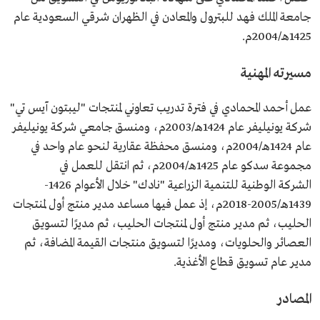
جامعة الملك فهد للبترول والمعادن في الظهران شرقي السعودية عام
1425هـ/2004م.
مسيرته المهنية
عمل أحمد المحمادي في فترة تدريب تعاوني لمنتجات "ليبتون آيس تي"
شركة يونيليفر عام 1424هـ/2003م، ومنسق جامعي شركة يونيليفر
عام 1424هـ/2004م، ومنسق محفظة عقارية لنحو عام واحد في
مجموعة سدكو عام 1425هـ/2004م، ثم انتقل للعمل في
الشركة الوطنية للتنمية الزراعية "نادك" خلال الأعوام 1426-
1439هـ/2005-2018م، إذ عمل فيها مساعد مدير منتج أول لمنتجات
الحليب، ثم مدير منتج أول لمنتجات الحليب، ثم مديرًا لتسويق
العصائر والحلويات، ومديرًا لتسويق منتجات القيمة المضافة، ثم
مدير عام تسويق قطاع الأغذية.
المصادر