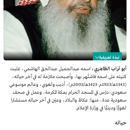
نبذة تعريفية
أبو تراب الظاهري
أبو تراب الظاهري،
اسمه عبدالجميل عبدالحق الهاشمي، غلبت
كنيته على اسمه فاشتُهر بها، وأصبحت ملازمة له في آخر حياته،
الاسم
أبو تراب الظاهري.
(1343هـ/1923م-1423هـ/2002م)، أديب ولغوي، وعالم موسوعي
التصنيف
أديب ولغوي، وعالم موسوعي سعودي.
سعودي،درّس في المسجد الحرام بمكة المكرمة، وعمل في صحف
تاريخ الميلاد
1923م.
سعودية عدة، منها: عكاظ والبلاد، وعيّن في آخر حياته مستشارا
مكان الميلاد
بلدة أحمد بور الشرقية ببلاد الهند.
لغويًّا ودينيًّا في وزارة الإعلام.
تاريخ الوفاة
2002م.
حياته