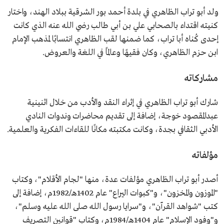
ولد أبو تراب الظاهري في بلدة أحمد بور الشرقية ببلاد الهند، واختار
كنيته اقتداء بالصحابي علي بن أبي طالب رضي الله عنه الذي كانت
إحدى كُناه أبا تراب، كما ضمنها لقب الظاهري انتسابًا لمذهب الإمام
ابن حزم الظاهري، وكان فقيهًا وعالمًا في اللغة والعروض.
مشاركاته
شارك أبو تراب الظاهري في إثراء النقد والأدب من خلال اثنينية
عبدالمقصود خوجة، إضافة إلى تقديم محاضرات وندوات النادي
الأدبي الثقافي بجدة، وكانت مكتبته مكانًا للقاءات الفكرية والعلمية.
مؤلفاته
أصدر أبو تراب الظاهري مؤلفات عدة، منها "لجام الأقلام"، وكتاب
"الموزون والمخزون"، و"كبوات اليراع" عام 1402هـ/1982م، إضافة إلى
كتب "شواهد القرآن"، و"سرايا رسول الله صلى الله عليه وسلم"،
و"وفود الإسلام" عام 1404هـ/1984م، وكتاب "قوانين التصريف