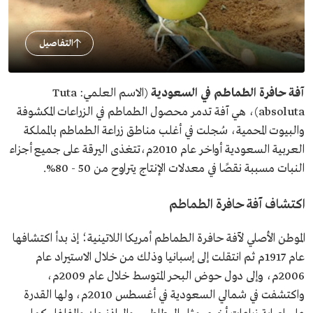
التفاصيل
آفة حافرة الطماطم في السعودية
(الاسم العلمي: Tuta
absoluta)، هي آفة تدمر محصول الطماطم في الزراعات المكشوفة
والبيوت المحمية، سُجلت في أغلب مناطق زراعة الطماطم بالمملكة
العربية السعودية أواخر عام 2010م،تتغذى اليرقة على جميع أجزاء
النبات مسببة نقصًا في معدلات الإنتاج يتراوح من 50 - 80%.
اكتشاف آفة حافرة الطماطم
الموطن الأصلي لآفة حافرة الطماطم أمريكا اللاتينية؛ إذ بدأ اكتشافها
عام 1917م ثم انتقلت إلى إسبانيا وذلك من خلال الاستيراد عام
2006م، وإلى دول حوض البحر المتوسط خلال عام 2009م،
واكتشفت في شمالي السعودية في أغسطس 2010م، ولها القدرة