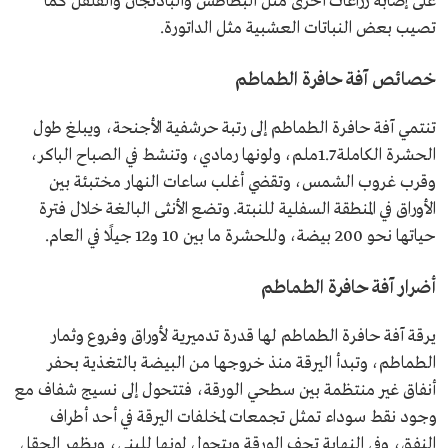
على إصابة زراعات أخرى مثل البطاطس والباذنجان والفلفل كما
تصيب بعض النباتات العشبية مثل الداتورة.
خصائص آفة حافرة الطماطم
تنتمي آفة حافرة الطماطم إلى رتبة حرشفية الأجنحة، ويبلغ طول
الحشرة الكاملة 1.7ملم، ولونها رمادي، وتنشط في الصباح الباكر،
وقرب غروب الشمس، وتقضي أغلب ساعات النهار مختبئة بين
الأوراق في المنطقة السفلية للنبتة. وتضع الأنثى البالغة خلال فترة
حياتها نحو 200 بيضة، وللحشرة ما بين 10 و12 جيلًا في العام.
أضرار آفة حافرة الطماطم
يرقة آفة حافرة الطماطم لها قدرة تدميرية لأوراق وفروع وثمار
الطماطم، وتبدأ اليرقة منذ خروجها من البيضة بالتغذية بحفر
أنفاق غير منتظمة بين سطحي الورقة، فتتحول إلى نسيج شفاف مع
وجود نقط سوداء تمثل تجمعات لمخلفات اليرقة في أحد أطراف
النفق، وفي النهاية تجف الورقة ويتحول لونها للبني، ويظهر الحقل