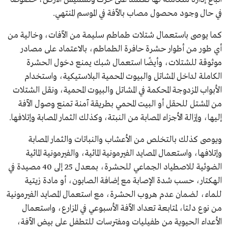
في حال وجود محصول مصاب بالآفة في الموسم المنتهي.
كما يوصى باستعمال شتلات طماطم سليمة من الآفات، وخالية من
أي طور من أطوار حشرة حافرة الطماطم، بالاعتماد على مصادر
موثوقة للشتلات، وأيضًا استعمال شبك يمنع دخول الحشرة
الكاملة لداخل المشاتل والبيوت المحمية البلاستيكية، واستخدام
الأبواب المزدوجة المحكمة في المشاتل والبيوت المحمية، ونقل الشتلات
من المشتل للحقل أو البيت المحمي بطريقة آمنة تمنع وصول الآفة
إليها، وإزالة الأجزاء المصابة من النبتة، وكذلك الثمار المصابة وإتلافها.
ويوصى كذلك بالتخلص من الأعشاب والنباتات والثمار المصابة
وإتلافها، واستعمال المصايد الفيرمونية المائية، والفيرمونية المائية
الضوئية للاصطياد الجماعي للحشرة، بمعدل 25 إلى 40 مصيدة في
الهكتار، حسب شدة الإصابة مع إضافة الصابون، أو مادة زيتية
للماء، لضمان عدم هروب الحشرة، مع استعمال المصايد الفيرمونية
من نوع دلتا، لمتابعة تعداد الآفة الأسبوعي في المزارع، واستعمال
الأعداء الحيوية من طفيليات ومفترسات للتطفل على بيض الآفة،