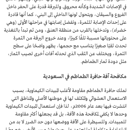
في الإصابات الشديدة وكأنه محروق. ولليرقة قدرة على الحفر داخل
الفروع والسيقان، ويتحول لونها الداخلي إلى البني، كما أنها قادرة
على إحداث الإصابة للثمرة، وتفضل إصابتها في مراحلها الأولى (وهي
خضراء)، وتدخلها بالقرب من منطقة العنق، ومن ثم تبدأ بالتغذية
على محتوياتها مسببة تلفًا كبيرًا، وعند خروج اليرقة من الثمرة
تحدث ثقبًا صغيرًا يتناسب مع حجمها، يظهر واضحًا على سطح
الثمرة، ويختلف عن الثقب الذي تحدثه آفات أخرى تصيب الثمار،
مثل دودة ثمار الطماطم.
مكافحة آفة حافرة الطماطم في السعودية
تملك حافرة الطماطم مقاومة لأغلب المبيدات الكيماوية، بسبب
الاستعمال العشوائي والمكثف لها في موطنها الأصلي والمناطق التي
انتشرت فيها بعد عام 2006م، لذا فإن استعمال المبيدات الكيماوية
وحدها لا يكفي لمكافحة هذه الآفة، بل قد يجعلها أكثر مقاومة
للمبيدات. وللسيطرة على الآفة ووضعها دون حد الضرر لا بد من
اتباع إدارة متكاملة لها تعتمد على حرث وتشميس الأرض، خصوصًا