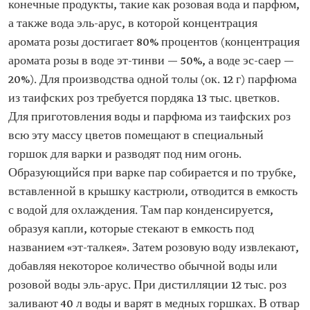
конечные продукты, такие как розовая вода и парфюм,
а также вода эль-арус, в которой концентрация
аромата розы достигает 80% процентов (концентрация
аромата розы в воде эт-тинви — 50%, а воде эс-саер —
20%). Для производства одной толы (ок. 12 г) парфюма
из таифских роз требуется пордяка 13 тыс. цветков.
Для приготовления воды и парфюма из таифских роз
всю эту массу цветов помещают в специальный
горшок для варки и разводят под ним огонь.
Образующийся при варке пар собирается и по трубке,
вставленной в крышку кастрюли, отводится в емкость
с водой для охлаждения. Там пар конденсируется,
образуя капли, которые стекают в емкость под
названием «эт-талкея». Затем розовую воду извлекают,
добавляя некоторое количество обычной воды или
розовой воды эль-арус. При дистилляции 12 тыс. роз
заливают 40 л воды и варят в медных горшках. В отвар